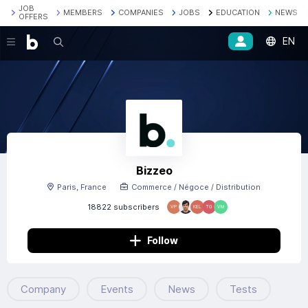
JOB
MEMBERS
COMPANIES
JOBS
EDUCATION
NEWS
OFFERS
EN
Search
Bizzeo
Paris, France
Commerce / Négoce / Distribution
18822 subscribers
VP
KEL
TG
VM
Follow
Company
Events
News
Tests