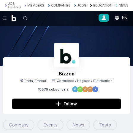
JOB
MEMBERS
COMPANIES
JOBS
EDUCATION
NEWS
OFFERS
EN
Search
Bizzeo
Paris, France
Commerce / Négoce / Distribution
18876 subscribers
AD
CP
MH
FG
HA
Follow
Company
Events
News
Tests