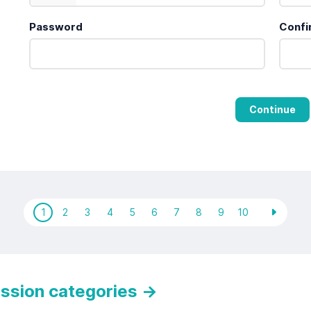
Password
Confi
Continue
1
2
3
4
5
6
7
8
9
10
ession categories
→