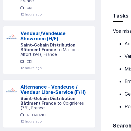
France
CDI
12 hours ago
Tasks
Vos miss
Vendeur/Vendeuse
Showroom (H/F)
Acc
Saint-Gobain Distribution
Bâtiment France
to
Maisons-
Alfort
(
94
)
, France
Ve
CDI
Mi
12 hours ago
En
Alternance - Vendeuse /
Vendeur Libre-Service (F/H)
Ge
Saint-Gobain Distribution
Bâtiment France
to
Coignières
Po
(
78
)
, France
ALTERNANCE
12 hours ago
Search