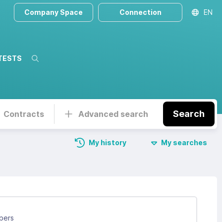
Company Space
Connection
EN
TESTS
Search
Search
Contracts
Advanced search
My history
My searches
bers