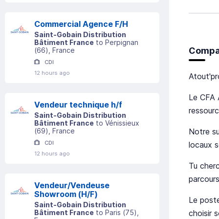
Commercial Agence F/H
Saint-Gobain Distribution
Bâtiment France
to
Perpignan
Compan
(
66
)
, France
CDI
12 hours ago
Atout'pr
Le CFA 
Vendeur technique h/f
ressour
Saint-Gobain Distribution
Bâtiment France
to
Vénissieux
Notre su
(
69
)
, France
CDI
locaux s
12 hours ago
Tu cherc
parcours
Vendeur/Vendeuse
Showroom (H/F)
Le poste
Saint-Gobain Distribution
choisir 
Bâtiment France
to
Paris
(
75
)
,