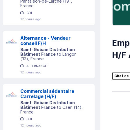
Pantaléon-de-Larche
(
19
)
,
France
CDI
12 hours ago
Alternance - Vendeur
Empl
conseil F/H
Saint-Gobain Distribution
H/F 
Bâtiment France
to
Langon
(
33
)
, France
ALTERNANCE
12 hours ago
Chef de
Commercial sédentaire
Carrelage (H/F)
Saint-Gobain Distribution
Bâtiment France
to
Caen
(
14
)
,
France
CDI
12 hours ago