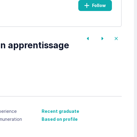
Follow
en apprentissage
perience
Recent graduate
muneration
Based on profile