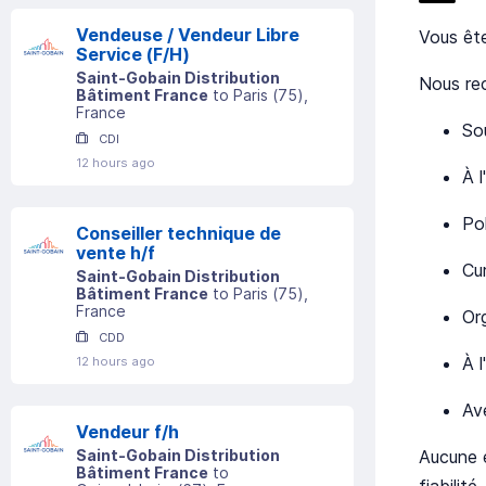
Vendeuse / Vendeur Libre
Vous ête
Service (F/H)
Saint-Gobain Distribution
Nous re
Bâtiment France
to
Paris
(
75
)
,
France
So
CDI
12 hours ago
À l
Po
Conseiller technique de
vente h/f
Cur
Saint-Gobain Distribution
Bâtiment France
to
Paris
(
75
)
,
France
Or
CDD
À l
12 hours ago
Av
Vendeur f/h
Aucune e
Saint-Gobain Distribution
Bâtiment France
to
fiabilit