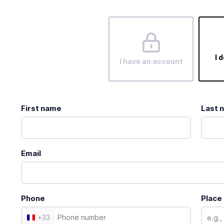
I 
I have an account
First name
Last 
Email
Phone
Place
+
33