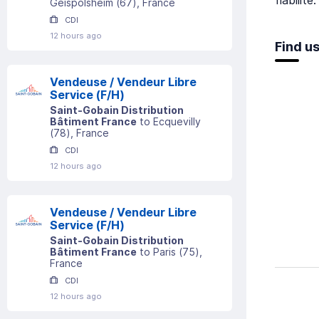
Geispolsheim
(
67
)
, France
CDI
12 hours ago
Find u
Vendeuse / Vendeur Libre
Service (F/H)
Saint-Gobain Distribution
Bâtiment France
to
Ecquevilly
(
78
)
, France
CDI
12 hours ago
Vendeuse / Vendeur Libre
Service (F/H)
Saint-Gobain Distribution
Bâtiment France
to
Paris
(
75
)
,
France
CDI
12 hours ago