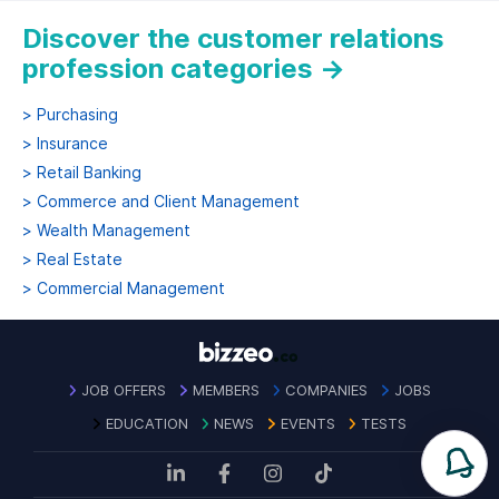
Discover the customer relations
profession categories
→
>
Purchasing
>
Insurance
>
Retail Banking
>
Commerce and Client Management
>
Wealth Management
>
Real Estate
>
Commercial Management
JOB OFFERS
MEMBERS
COMPANIES
JOBS
EDUCATION
NEWS
EVENTS
TESTS