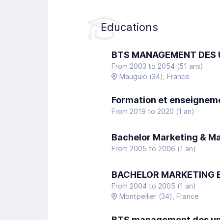
Educations
BTS MANAGEMENT DES 
From 2003 to 2054 (51 ans)
Mauguio
(34)
, France
Formation et enseignem
From 2019 to 2020 (1 an)
Bachelor Marketing & 
From 2005 to 2006 (1 an)
BACHELOR MARKETING
From 2004 to 2005 (1 an)
Montpellier
(34)
, France
BTS management des un