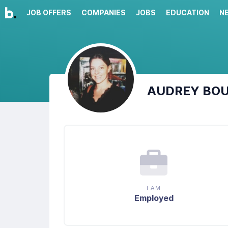
JOB OFFERS
COMPANIES
JOBS
EDUCATION
N
AUDREY
BO
I AM
Employed