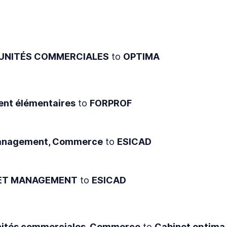
UNITÉS COMMERCIALES
to
OPTIMA
ent élémentaires
to
FORPROF
Management, Commerce
to
ESICAD
 ET MANAGEMENT
to
ESICAD
ités commerciales, Commerce
to
Cabinet optima