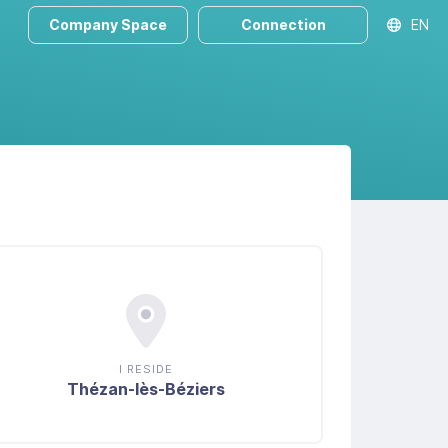
Company Space
Connection
EN
I RESIDE
Thézan-lès-Béziers