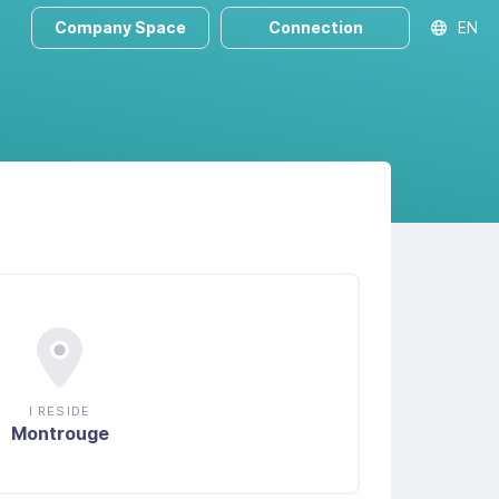
Company Space
Connection
EN
I RESIDE
Montrouge