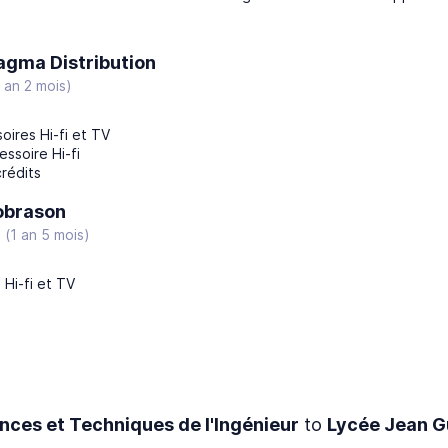
gma Distribution
1 an 2 mois)
oires Hi-fi et TV
ssoire Hi-fi
rédits
obrason
3
(1 an 5 mois)
Hi-fi et TV
nces et Techniques de l'Ingénieur
to
Lycée Jean 