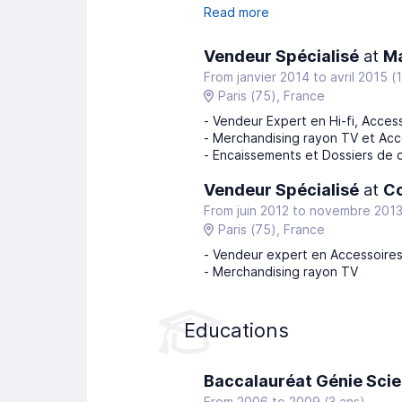
Read more
Vendeur Spécialisé
at
Ma
From janvier 2014
to
avril 2015
(
Paris
(75)
, France
- Vendeur Expert en Hi-fi, Access
- Merchandising rayon TV et Acce
- Encaissements et Dossiers de c
Vendeur Spécialisé
at
C
From juin 2012
to
novembre 201
Paris
(75)
, France
- Vendeur expert en Accessoires 
- Merchandising rayon TV
Educations
Baccalauréat Génie Scie
From 2006 to 2009 (3 ans)