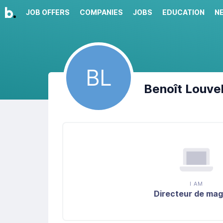
JOB OFFERS
COMPANIES
JOBS
EDUCATION
N
BL
Benoît
Louve
I AM
Directeur de mag