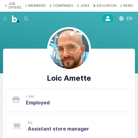
JOB
MEMBERS
COMPANIES
JOBS
EDUCATION
NEWS
OFFERS
EN
Search
Loic
Amette
I AM
Employed
AS
Assistant store manager