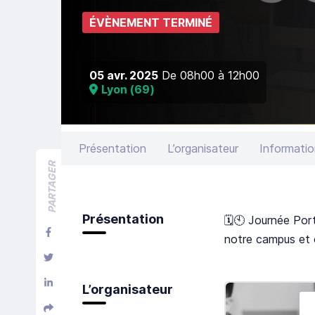
ÉVÈNEMENT TERMINÉ
05 avr. 2025
De
08h00
à
12h00
Lyon
(
69
)
Présentation
L’organisateur
Informatio
PARTAGER
Présentation
🗓️🕙 Journée Po
notre campus et 
L’organisateur