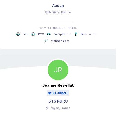
Aucun
Poitiers
, France
COMPÉTENCES UTILISÉES
B2B
B2C
Prospection
Fidélisation
Management
JR
Jeanne
Revellat
ETUDIANT
BTS NDRC
Troyes
, France