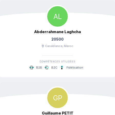
AL
Abderrahmane
Laghcha
20500
Casablanca
, Maroc
COMPÉTENCES UTILISÉES
B2B
B2C
Fidélisation
GP
Guillaume
PETIT