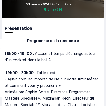
21 mars 2024
De
17h00
à
20h00
Lille
(
59
)
Présentation
Programme de la rencontre
GER
18h00 - 19h00 :
Accueil et temps d’échange autour
d’un cocktail dans le hall A
19h00 - 20h00 :
Table ronde
« Quels sont les impacts de l’IA sur votre futur métier
et comment vous y préparer ? »
Animée par Sophie Botte, Directrice Programmes
Mastère Spécialisé®, Maximilian Rech, Directeur du
Mastère Spécialisé® Manager de la Chaine Logistique