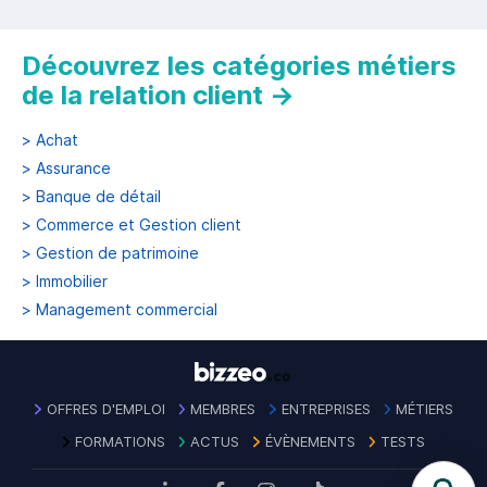
Découvrez les catégories métiers
de la relation client
→
>
Achat
>
Assurance
>
Banque de détail
>
Commerce et Gestion client
>
Gestion de patrimoine
>
Immobilier
>
Management commercial
OFFRES D'EMPLOI
MEMBRES
ENTREPRISES
MÉTIERS
FORMATIONS
ACTUS
ÉVÈNEMENTS
TESTS