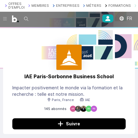
OFFRES
MEMBRES
ENTREPRISES
MÉTIERS
FORMATIONS
D'EMPLOI
FR
Recherche
IAE Paris-Sorbonne Business School
Impacter positivement le monde via la formation et la
recherche : telle est notre mission.
Paris, France
IAE
145 abonnés
AR
RN
RB
Suivre