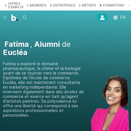
OFFRES
MEMBRES
ENTREPRISES
MÉTIERS
FORMATIONS
D'EMPLOI
Recherche
FR
Fatima
,
Alumni
de
Eucléa
Fatima a exploré le domaine
pharmaceutique, la chimie et la biologie
avant de se tourner vers le commerce.
Diplômée de l'école de commerce
Eucléa, elle est maintenant consultante
en marketing indépendante. Elle
intervient également dans des écoles de
commerce et exerce en tant qu'agent
d'artistes peintres. Sa polyvalence lui
offre une liberté qui correspond à ses
aspirations professionnelles et
personnelles.