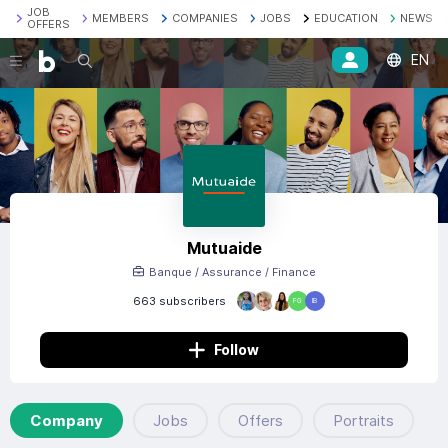
JOB
MEMBERS
COMPANIES
JOBS
EDUCATION
NEWS
OFFERS
EN
Search
Mutuaide
Banque / Assurance / Finance
663 subscribers
FG
IB
Follow
Company
Jobs
Offers
Portraits