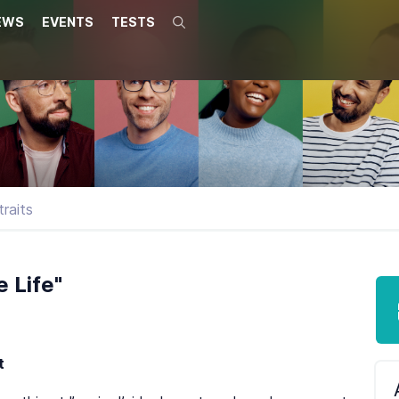
EWS
EVENTS
TESTS
Search
traits
 Life"
nt