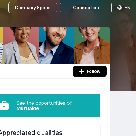
Company Space
Connection
EN
Follow
See the opportunities of
Mutuaide
Appreciated qualities