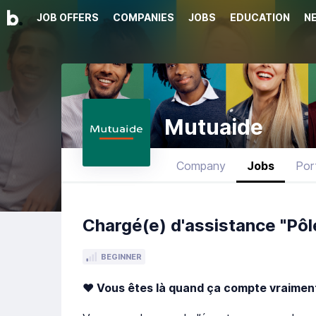
JOB OFFERS
COMPANIES
JOBS
EDUCATION
N
Mutuaide
Company
Jobs
Por
Chargé(e) d'assistance "Pôle
BEGINNER
❤️
Vous êtes là quand ça compte vraime