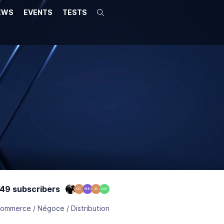
EWS
EVENTS
TESTS
Search
49 subscribers
DC
BHH
JS
KAK
ommerce / Négoce / Distribution