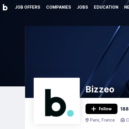
JOB OFFERS
COMPANIES
JOBS
EDUCATION
N
Bizzeo
188
Follow
Paris, France
C