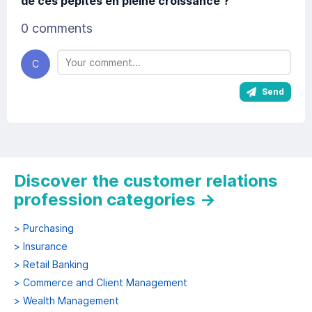
de ces pépites en pleine croissance ?
0 comments
C
Send
Discover the customer relations
profession categories
→
>
Purchasing
>
Insurance
>
Retail Banking
>
Commerce and Client Management
>
Wealth Management