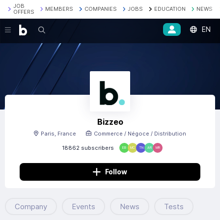
JOB
MEMBERS
COMPANIES
JOBS
EDUCATION
NEWS
OFFERS
EN
Search
Bizzeo
Paris, France
Commerce / Négoce / Distribution
18862 subscribers
EB
MC
TN
AR
MR
Follow
Company
Events
News
Tests