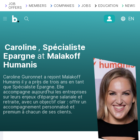
JOB
MEMBERS
COMPANIES
JOBS
EDUCATION
NEWS
OFFERS
Search
EN
Caroline
,
Spécialiste
Epargne
at
Malakoff
Humanis
Caroline Guironnet a rejoint Malakoff
Humanis il y a près de trois ans en tant
que Spécialiste Épargne. Elle
accompagne aujourd’hui les entreprises
sur leurs enjeux d’épargne salariale et
retraite, avec un objectif clair : offrir un
accompagnement personnalisé et
premium à chacun de ses clients.