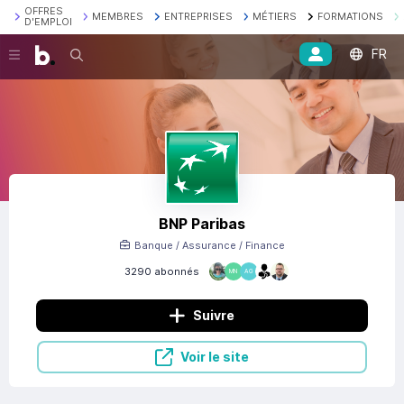
OFFRES
MEMBRES
ENTREPRISES
MÉTIERS
FORMATIONS
D'EMPLOI
FR
Recherche
BNP Paribas
Banque / Assurance / Finance
3290 abonnés
MN
AG
Suivre
Voir le site