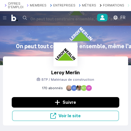
OFFRES
MEMBRES
ENTREPRISES
MÉTIERS
FORMATIONS
D'EMPLOI
FR
Recherche
Leroy Merlin
BTP / Matériaux de construction
170 abonnés
AS
NCT
MP
Suivre
Voir le site