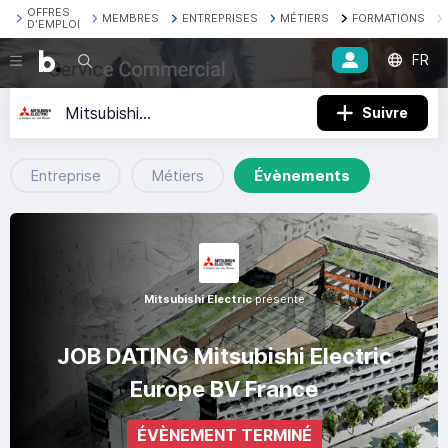
OFFRES
MEMBRES
ENTREPRISES
MÉTIERS
FORMATIONS
D'EMPLOI
FR
Recherche
Mitsubishi Electric
Suivre
Entreprise
Métiers
Évènements
Mitsubishi Electric
présente
JOB DATING Mitsubishi Electric
Europe BV France
ÉVÈNEMENT TERMINÉ