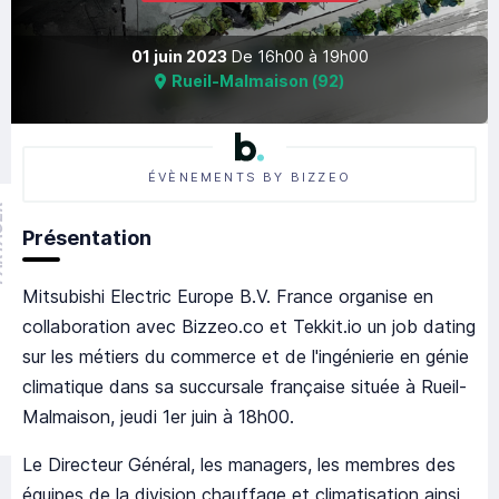
01 juin 2023
De
16h00
à
19h00
Rueil-Malmaison
(
92
)
ÉVÈNEMENTS BY BIZZEO
GER
Présentation
Mitsubishi Electric Europe B.V. France organise en
collaboration avec Bizzeo.co et Tekkit.io un job dating
sur les métiers du commerce et de l'ingénierie en génie
climatique dans sa succursale française située à Rueil-
Malmaison, jeudi 1er juin à 18h00.
Le Directeur Général, les managers, les membres des
équipes de la division chauffage et climatisation ainsi