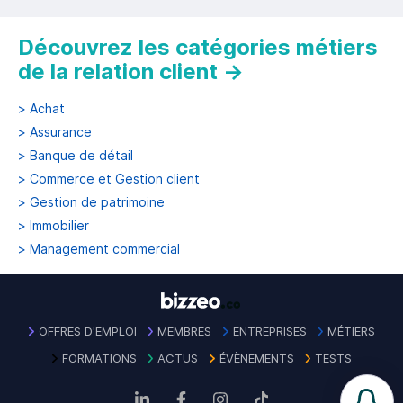
Découvrez les catégories métiers
de la relation client
→
>
Achat
>
Assurance
>
Banque de détail
>
Commerce et Gestion client
>
Gestion de patrimoine
>
Immobilier
>
Management commercial
OFFRES D'EMPLOI
MEMBRES
ENTREPRISES
MÉTIERS
FORMATIONS
ACTUS
ÉVÈNEMENTS
TESTS