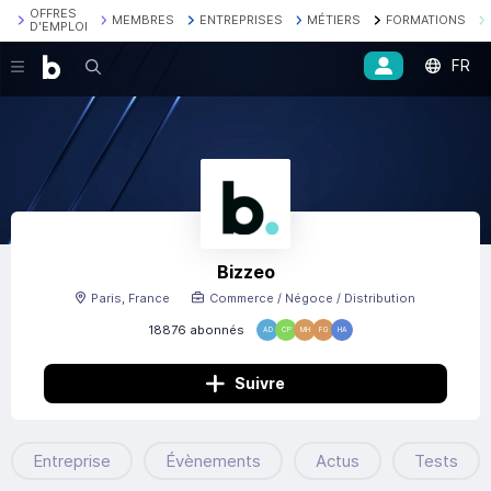
OFFRES
MEMBRES
ENTREPRISES
MÉTIERS
FORMATIONS
D'EMPLOI
FR
Recherche
Bizzeo
Paris, France
Commerce / Négoce / Distribution
18876 abonnés
AD
CP
MH
FG
HA
Suivre
Entreprise
Évènements
Actus
Tests