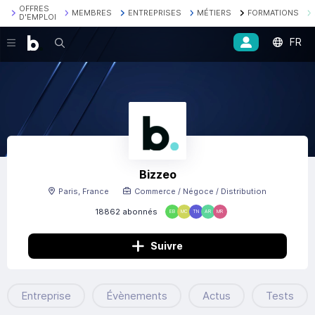
OFFRES
MEMBRES
ENTREPRISES
MÉTIERS
FORMATIONS
D'EMPLOI
FR
Recherche
Bizzeo
Paris, France
Commerce / Négoce / Distribution
18862 abonnés
EB
MC
TN
AR
MR
Suivre
Entreprise
Évènements
Actus
Tests