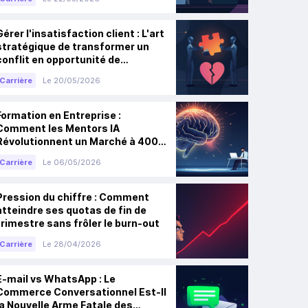
Gérer l'insatisfaction client : L'art
stratégique de transformer un
conflit en opportunité de
fidélisation
Carrière
Le 20/05/2026
Formation en Entreprise :
Comment les Mentors IA
Révolutionnent un Marché à 400
Milliards de Dollars
Carrière
Le 06/05/2026
Pression du chiffre : Comment
atteindre ses quotas de fin de
trimestre sans frôler le burn-out
Carrière
Le 28/04/2026
E-mail vs WhatsApp : Le
Commerce Conversationnel Est-Il
la Nouvelle Arme Fatale des