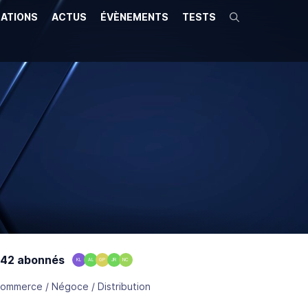
ATIONS
ACTUS
ÉVÈNEMENTS
TESTS
Recherche
42 abonnés
KL
AL
GP
JR
NC
ommerce / Négoce / Distribution