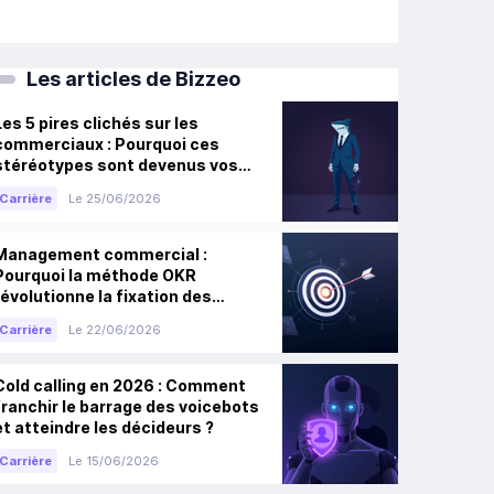
Les articles de Bizzeo
Les 5 pires clichés sur les
commerciaux : Pourquoi ces
stéréotypes sont devenus vos
meilleurs atouts de carrière
Carrière
Le 25/06/2026
Management commercial :
Pourquoi la méthode OKR
révolutionne la fixation des
objectifs en vente B2B
Carrière
Le 22/06/2026
Cold calling en 2026 : Comment
franchir le barrage des voicebots
et atteindre les décideurs ?
Carrière
Le 15/06/2026