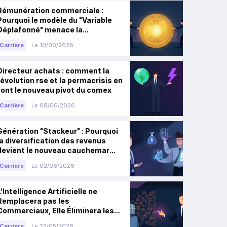
Rémunération commerciale :
Pourquoi le modèle du "Variable
Déplafonné" menace la
croissance des entreprises
Carrière
Le 10/06/2026
Directeur achats : comment la
révolution rse et la permacrisis en
font le nouveau pivot du comex
Carrière
Le 09/06/2026
Génération "Stackeur" : Pourquoi
la diversification des revenus
devient le nouveau cauchemar
des RH
Carrière
Le 02/06/2026
L'Intelligence Artificielle ne
Remplacera pas les
Commerciaux, Elle Éliminera les
Mauvais
Carrière
Le 22/05/2026