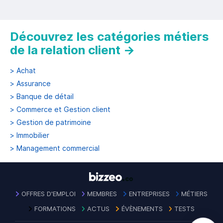
Découvrez les catégories métiers
de la relation client
→
>
Achat
>
Assurance
>
Banque de détail
>
Commerce et Gestion client
>
Gestion de patrimoine
>
Immobilier
>
Management commercial
OFFRES D'EMPLOI
MEMBRES
ENTREPRISES
MÉTIERS
FORMATIONS
ACTUS
ÉVÈNEMENTS
TESTS