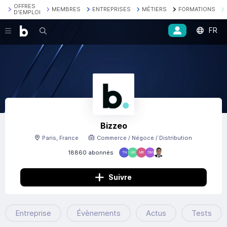
OFFRES
MEMBRES
ENTREPRISES
MÉTIERS
FORMATIONS
D'EMPLOI
FR
Recherche
Bizzeo
Paris, France
Commerce / Négoce / Distribution
18860 abonnés
TN
AR
MR
DM
Suivre
Entreprise
Évènements
Actus
Tests