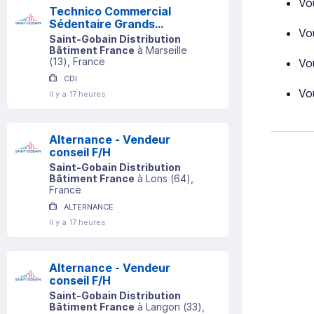
Vo
Technico Commercial
Sédentaire Grands
Vo
Comptes (h/f)
Saint-Gobain Distribution
Bâtiment France
à
Marseille
(
13
)
, France
Vo
CDI
Vou
Il y a 17 heures
Alternance - Vendeur
conseil F/H
Saint-Gobain Distribution
Bâtiment France
à
Lons
(
64
)
,
France
ALTERNANCE
Il y a 17 heures
Alternance - Vendeur
conseil F/H
Saint-Gobain Distribution
Bâtiment France
à
Langon
(
33
)
,