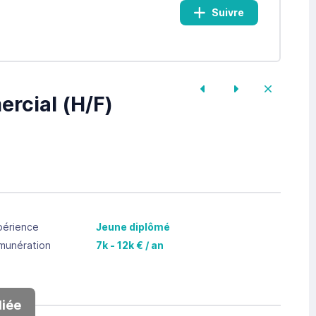
Suivre
rcial (H/F)
périence
Jeune diplômé
munération
7k - 12k € / an
iée