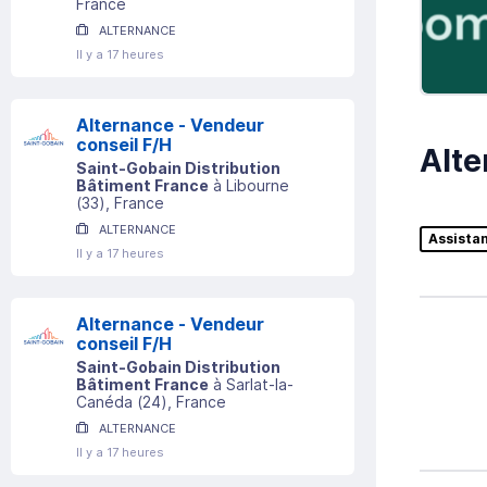
France
ALTERNANCE
Il y a 17 heures
Alternance - Vendeur
conseil F/H
Alte
Saint-Gobain Distribution
Bâtiment France
à
Libourne
(
33
)
, France
ALTERNANCE
Assista
Il y a 17 heures
Alternance - Vendeur
conseil F/H
Saint-Gobain Distribution
Bâtiment France
à
Sarlat-la-
Canéda
(
24
)
, France
ALTERNANCE
Il y a 17 heures