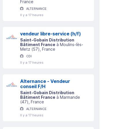
France
ALTERNANCE
Il y a 17 heures
vendeur libre-service (h/f)
Saint-Gobain Distribution
Bâtiment France
à
Moulins-lès-
Metz
(
57
)
, France
CDI
Il y a 17 heures
Alternance - Vendeur
conseil F/H
Saint-Gobain Distribution
Bâtiment France
à
Marmande
(
47
)
, France
ALTERNANCE
Il y a 17 heures