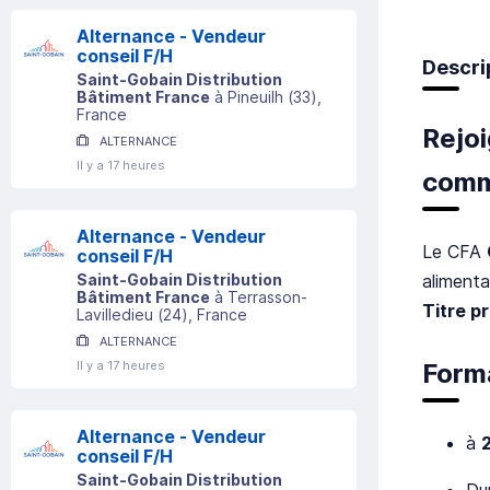
Alternance - Vendeur
conseil F/H
Descri
Saint-Gobain Distribution
Bâtiment France
à
Pineuilh
(
33
)
,
France
Rejo
ALTERNANCE
Il y a 17 heures
comme
Alternance - Vendeur
Le CFA
conseil F/H
alimenta
Saint-Gobain Distribution
Bâtiment France
à
Terrasson-
Titre p
Lavilledieu
(
24
)
, France
ALTERNANCE
Form
Il y a 17 heures
Alternance - Vendeur
à
conseil F/H
Saint-Gobain Distribution
Du