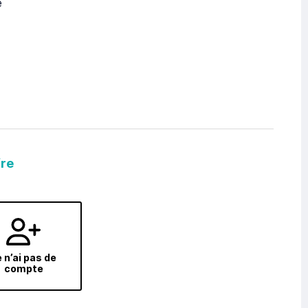
e
fre
 n’ai pas de
compte