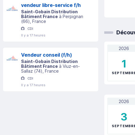
vendeur libre-service f/h
Saint-Gobain Distribution
Bâtiment France
à
Perpignan
(
66
)
, France
CDI
Découv
Il y a 17 heures
2026
Vendeur conseil (f/h)
1
Saint-Gobain Distribution
Bâtiment France
à
Viuz-en-
Sallaz
(
74
)
, France
SEPTEMBR
CDI
Il y a 17 heures
2026
3
SEPTEMBR