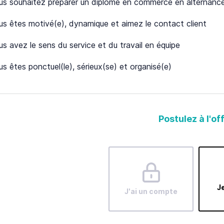
us souhaitez préparer un diplôme en commerce en alternanc
us êtes motivé(e), dynamique et aimez le contact client
us avez le sens du service et du travail en équipe
s êtes ponctuel(le), sérieux(se) et organisé(e)
Postulez à l'of
Je
J'ai un compte