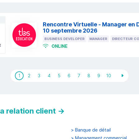
Rencontre Virtuelle - Manager en 
10 septembre 2026
BUSINESS DEVELOPER
MANAGER
DIRECTEUR C
E
ONLINE
1
2
3
4
5
6
7
8
9
10
 relation client
→
>
Banque de détail
>
Management commercial