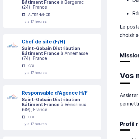
Bâtiment France
à
Bergerac
(
24
)
, France
Ré
ALTERNANCE
Il y a 17 heures
Le poste
choisir 
Chef de site (F/H)
Saint-Gobain Distribution
Bâtiment France
à
Annemasse
Missio
(
74
)
, France
CDI
Il y a 17 heures
Vos 
Responsable d'Agence H/F
Assister
Saint-Gobain Distribution
permettr
Bâtiment France
à
Vénissieux
(
69
)
, France
CDI
Profil
Il y a 17 heures