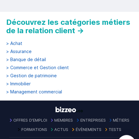
Découvrez les catégories métiers
de la relation client
→
>
Achat
>
Assurance
>
Banque de détail
>
Commerce et Gestion client
>
Gestion de patrimoine
>
Immobilier
>
Management commercial
OFFRES D'EMPLOI
MEMBRES
ENTREPRISES
MÉTIERS
FORMATIONS
ACTUS
ÉVÈNEMENTS
TESTS