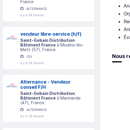
France
An
ALTERNANCE
Org
Il y a 19 heures
Re
An
vendeur libre-service (h/f)
Év
Saint-Gobain Distribution
Bâtiment France
à
Moulins-lès-
Metz
(
57
)
, France
Nous r
CDI
Il y a 19 heures
Alternance - Vendeur
conseil F/H
Saint-Gobain Distribution
Bâtiment France
à
Marmande
(
47
)
, France
ALTERNANCE
Il y a 19 heures