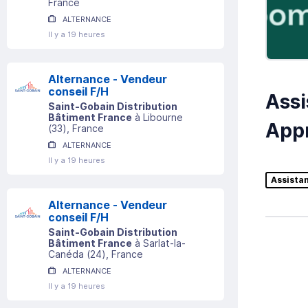
France
ALTERNANCE
Il y a 19 heures
Alternance - Vendeur
conseil F/H
Assi
Saint-Gobain Distribution
Bâtiment France
à
Libourne
Appr
(
33
)
, France
ALTERNANCE
Il y a 19 heures
Assista
Alternance - Vendeur
conseil F/H
Saint-Gobain Distribution
Bâtiment France
à
Sarlat-la-
Canéda
(
24
)
, France
ALTERNANCE
Il y a 19 heures