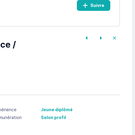
Suivre
ce /
périence
Jeune diplômé
munération
Selon profil