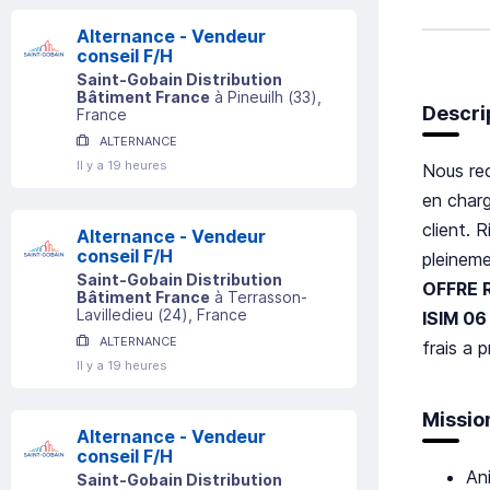
Alternance - Vendeur
conseil F/H
Saint-Gobain Distribution
Bâtiment France
à
Pineuilh
(
33
)
,
Descri
France
ALTERNANCE
Il y a 19 heures
Nous rec
en charg
client. 
Alternance - Vendeur
conseil F/H
pleineme
Saint-Gobain Distribution
OFFRE 
Bâtiment France
à
Terrasson-
Lavilledieu
(
24
)
, France
ISIM 0
ALTERNANCE
frais a 
Il y a 19 heures
Missio
Alternance - Vendeur
conseil F/H
An
Saint-Gobain Distribution