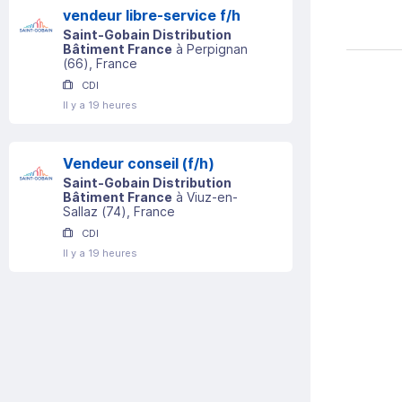
vendeur libre-service f/h
Saint-Gobain Distribution
Bâtiment France
à
Perpignan
(
66
)
, France
CDI
Il y a 19 heures
Vendeur conseil (f/h)
Saint-Gobain Distribution
Bâtiment France
à
Viuz-en-
Sallaz
(
74
)
, France
CDI
Il y a 19 heures