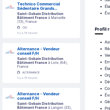
Technico Commercial
Él
Sédentaire Grands
Comptes (h/f)
Év
Saint-Gobain Distribution
Bâtiment France
à
Marseille
(
13
)
, France
CDI
Profil
Il y a 19 heures
Ass
Ré
Alternance - Vendeur
conseil F/H
Ve
Saint-Gobain Distribution
Ent
Bâtiment France
à
Lons
(
64
)
,
France
Éla
ALTERNANCE
Or
Il y a 19 heures
Dé
Co
Alternance - Vendeur
Év
conseil F/H
Gé
Saint-Gobain Distribution
Bâtiment France
à
Langon
(
33
)
,
Pré