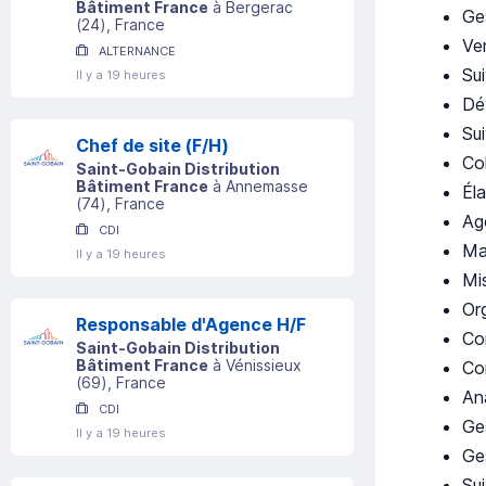
Bâtiment France
à
Bergerac
Ge
(
24
)
, France
Ve
ALTERNANCE
Sui
Il y a 19 heures
Dé
Sui
Chef de site (F/H)
Co
Saint-Gobain Distribution
Bâtiment France
à
Annemasse
Él
(
74
)
, France
Ag
CDI
Ma
Il y a 19 heures
Mis
Or
Responsable d'Agence H/F
Co
Saint-Gobain Distribution
Bâtiment France
à
Vénissieux
Co
(
69
)
, France
Ana
CDI
Ge
Il y a 19 heures
Ge
Su