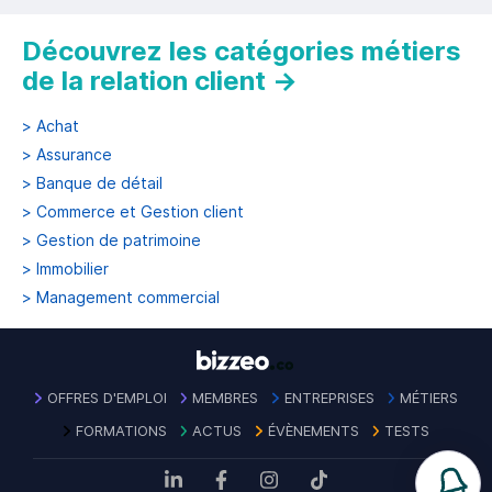
Découvrez les catégories métiers
de la relation client
→
>
Achat
>
Assurance
>
Banque de détail
>
Commerce et Gestion client
>
Gestion de patrimoine
>
Immobilier
>
Management commercial
OFFRES D'EMPLOI
MEMBRES
ENTREPRISES
MÉTIERS
FORMATIONS
ACTUS
ÉVÈNEMENTS
TESTS