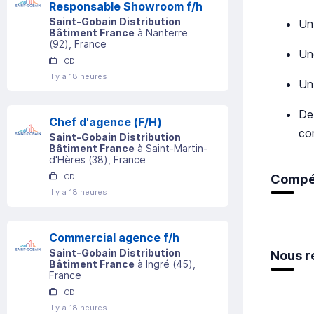
Responsable Showroom f/h
Saint-Gobain Distribution
Un
Bâtiment France
à
Nanterre
(
92
)
, France
Un
CDI
Il y a 18 heures
Un
De
Chef d'agence (F/H)
co
Saint-Gobain Distribution
Bâtiment France
à
Saint-Martin-
d'Hères
(
38
)
, France
Compé
CDI
Il y a 18 heures
Commercial agence f/h
Saint-Gobain Distribution
Nous r
Bâtiment France
à
Ingré
(
45
)
,
France
CDI
Il y a 18 heures