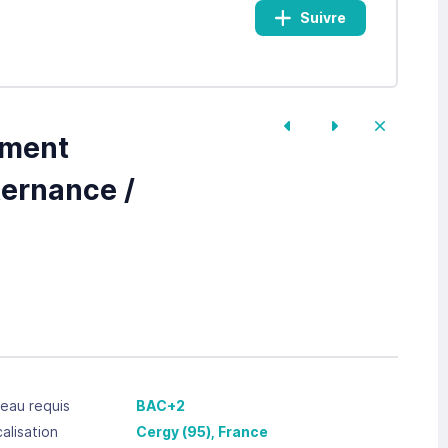
Suivre
ement
ernance /
eau requis
BAC+2
alisation
Cergy
(95),
France