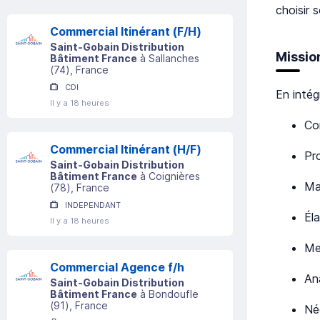
choisir 
Commercial Itinérant (F/H)
Saint-Gobain Distribution
Missio
Bâtiment France
à
Sallanches
(
74
)
, France
CDI
En intég
Il y a 18 heures
Co
Commercial Itinérant (H/F)
Pr
Saint-Gobain Distribution
Bâtiment France
à
Coignières
Ma
(
78
)
, France
INDEPENDANT
Él
Il y a 18 heures
Me
Commercial Agence f/h
An
Saint-Gobain Distribution
Bâtiment France
à
Bondoufle
(
91
)
, France
Nég