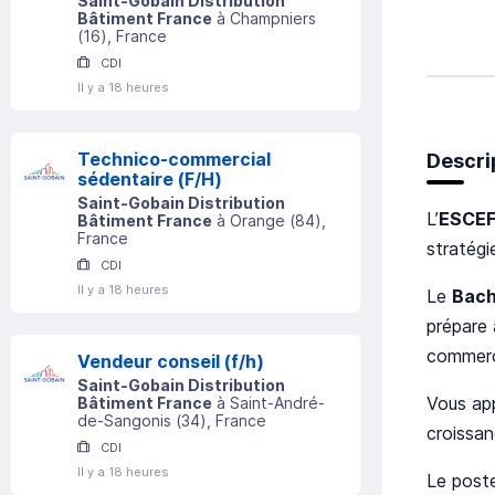
Saint-Gobain Distribution
Bâtiment France
à
Champniers
(
16
)
, France
CDI
Il y a 18 heures
Technico-commercial
Descri
sédentaire (F/H)
Saint-Gobain Distribution
L’
ESCE
Bâtiment France
à
Orange
(
84
)
,
France
stratégi
CDI
Il y a 18 heures
Le
Bach
prépare
commerc
Vendeur conseil (f/h)
Saint-Gobain Distribution
Vous app
Bâtiment France
à
Saint-André-
de-Sangonis
(
34
)
, France
croissan
CDI
Il y a 18 heures
Le poste