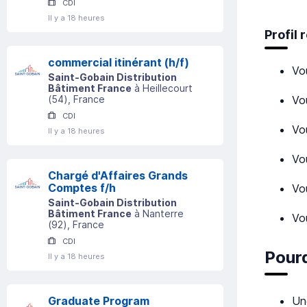
CDI
Il y a 18 heures
Profil
commercial itinérant (h/f)
Vo
Saint-Gobain Distribution
Bâtiment France
à
Heillecourt
Vo
(
54
)
, France
CDI
Vou
Il y a 18 heures
Vo
Chargé d'Affaires Grands
Comptes f/h
Vo
Saint-Gobain Distribution
Bâtiment France
à
Nanterre
Vo
(
92
)
, France
CDI
Pourq
Il y a 18 heures
Un
Graduate Program