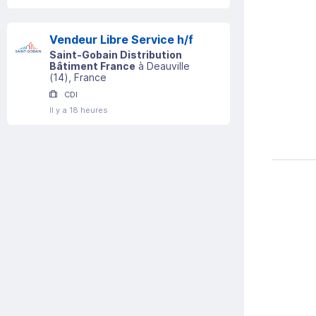
Vendeur Libre Service h/f
Saint-Gobain Distribution
Bâtiment France
à
Deauville
(
14
)
, France
CDI
Il y a 18 heures