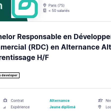
Paris
(75)
< 50 salariés
helor Responsable en Développ
ercial (RDC) en Alternance Alt
entissage H/F
s developer
Contrat
Alternance
Niv
Expérience
Jeune diplômé
Loc