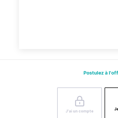
Postulez à l'of
Je
J'ai un compte