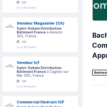
CDI
Il y a 18 heures
Vendeur Magasinier (f/h)
Saint-Gobain Distribution
Bâtiment France
à
Annezin
Bac
(
62
)
, France
CDI
Comm
Il y a 18 heures
Appr
Vendeur h/f
Saint-Gobain Distribution
Bâtiment France
à
Cagnes-sur-
Busines
Mer
(
06
)
, France
CDI
Il y a 18 heures
Commercial Itinérant H/F