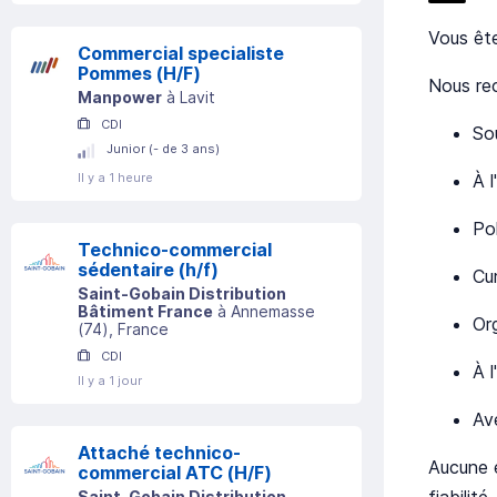
Vous ête
Commercial specialiste
Pommes (H/F)
Nous re
Manpower
à
Lavit
CDI
So
Junior (- de 3 ans)
À l
Il y a 1 heure
Po
Technico-commercial
sédentaire (h/f)
Cur
Saint-Gobain Distribution
Bâtiment France
à
Annemasse
Or
(
74
)
, France
CDI
À l
Il y a 1 jour
Av
Attaché technico-
Aucune e
commercial ATC (H/F)
fiabilit
Saint-Gobain Distribution