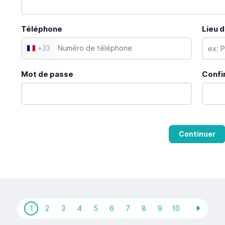
Téléphone
Lieu d
+
33
Mot de passe
Confi
Continuer
1
2
3
4
5
6
7
8
9
10