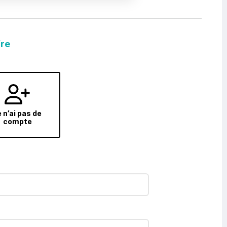
fre
 n’ai pas de
compte