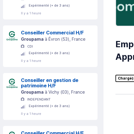
Expérimenté (+ de 3 ans)
Il y a 1 heure
Conseiller Commercial H/F
Groupama
à
Évron
(
53
)
, France
Empl
CDI
Expérimenté (+ de 3 ans)
Appr
Il y a 1 heure
Chargé(e
Conseiller en gestion de
patrimoine H/F
Groupama
à
Vichy
(
03
)
, France
INDEPENDANT
Expérimenté (+ de 3 ans)
Il y a 1 heure
Conseiller Commercial H/F