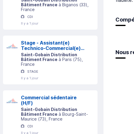
Bâtiment France
à
Biganos
(
33
)
,
France
CDI
Compé
Il y a 1 jour
Stage - Assistant(e)
Technico-Commercial(e)
Nous r
Sédentaire - Grands
Saint-Gobain Distribution
Comptes (F/H)
Bâtiment France
à
Paris
(
75
)
,
France
STAGE
Il y a 1 jour
Commercial sédentaire
(H/F)
Saint-Gobain Distribution
Bâtiment France
à
Bourg-Saint-
Maurice
(
73
)
, France
CDI
Il y a 1 jour