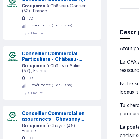
Groupama
à
Château-Gontier
(
53
)
, France
CDI
Expérimenté (+ de 3 ans)
Descri
Il y a 1 heure
Atout'pr
Conseiller Commercial
Particuliers - Château-
Le CFA 
Salins (57) H/F
Groupama
à
Château-Salins
ressour
(
57
)
, France
CDI
Notre su
Expérimenté (+ de 3 ans)
locaux s
Il y a 1 heure
Tu cherc
Conseiller Commercial en
parcours
assurances - Chavanay
(42) H/F
Groupama
à
Chuyer
(
45
)
,
Le poste
France
choisir 
CDI