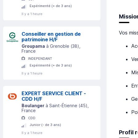
Expérimenté (+ de 3 ans)
Il y a 1 heure
Missio
Vos miss
Conseiller en gestion de
patrimoine H/F
Acc
Groupama
à
Grenoble
(
38
)
,
France
Ve
INDEPENDANT
Expérimenté (+ de 3 ans)
Mi
Il y a 1 heure
En
EXPERT SERVICE CLIENT -
Ge
CDD H/F
Boulanger
à
Saint-Étienne
(
45
)
,
France
Po
CDD
Junior (- de 3 ans)
Profil
Il y a 1 heure