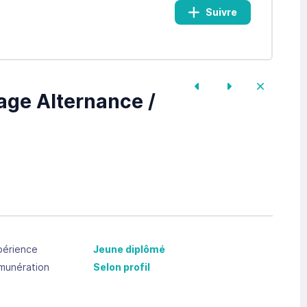
Suivre
age Alternance /
périence
Jeune diplômé
munération
Selon profil