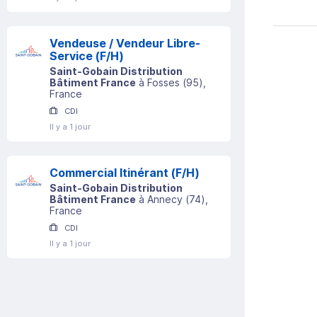
Vendeuse / Vendeur Libre-
Service (F/H)
Saint-Gobain Distribution
Bâtiment France
à
Fosses
(
95
)
,
France
CDI
Il y a 1 jour
Commercial Itinérant (F/H)
Saint-Gobain Distribution
Bâtiment France
à
Annecy
(
74
)
,
France
CDI
Il y a 1 jour