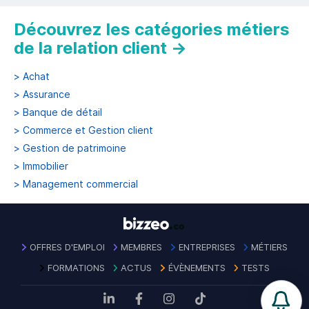
Découvrez les catégories métiers
de la relation client
→
>
Achat
>
Assurance
>
Banque de détail
>
Commerce et Gestion client
>
Gestion de patrimoine
>
Immobilier
>
Management commercial
OFFRES D'EMPLOI
MEMBRES
ENTREPRISES
MÉTIERS
FORMATIONS
ACTUS
ÉVÈNEMENTS
TESTS