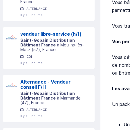
France
Vous bén
ALTERNANCE
permettr
Il y a 5 heures
Vous tra
vendeur libre-service (h/f)
Saint-Gobain Distribution
Vos per
Bâtiment France
à
Moulins-lès-
Metz
(
57
)
, France
Vous dév
CDI
Il y a 5 heures
de nomb
ou Entre
Alternance - Vendeur
conseil F/H
Les ava
Saint-Gobain Distribution
Bâtiment France
à
Marmande
(
47
)
, France
Un packa
ALTERNANCE
Il y a 5 heures
Un