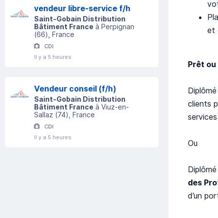
vo
vendeur libre-service f/h
Pl
Saint-Gobain Distribution
Bâtiment France
à
Perpignan
et 
(
66
)
, France
CDI
Il y a 5 heures
Prêt ou
Vendeur conseil (f/h)
Diplômé
Saint-Gobain Distribution
clients 
Bâtiment France
à
Viuz-en-
Sallaz
(
74
)
, France
services
CDI
Il y a 5 heures
Ou
Diplômé
des Pro
d’un por