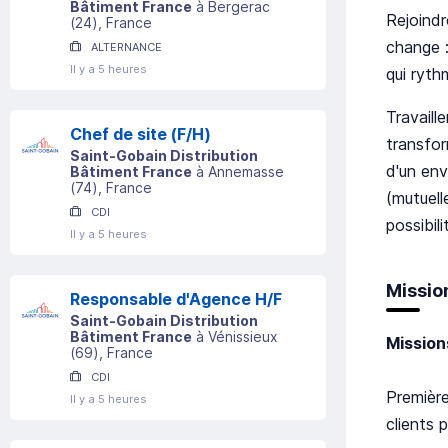
Bâtiment France
à
Bergerac
Rejoindr
(
24
)
, France
change :
ALTERNANCE
Il y a 5 heures
qui ryth
Travaill
Chef de site (F/H)
transfor
Saint-Gobain Distribution
d'un env
Bâtiment France
à
Annemasse
(
74
)
, France
(mutuell
CDI
possibil
Il y a 5 heures
Missio
Responsable d'Agence H/F
Saint-Gobain Distribution
Bâtiment France
à
Vénissieux
Mission
(
69
)
, France
CDI
Première
Il y a 5 heures
clients 