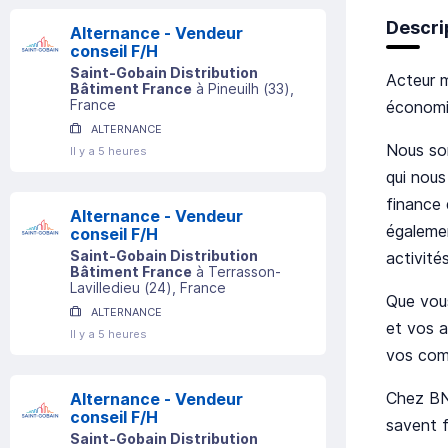
Descri
Alternance - Vendeur
conseil F/H
Saint-Gobain Distribution
Acteur m
Bâtiment France
à
Pineuilh
(
33
)
,
France
économie
ALTERNANCE
Nous som
Il y a 5 heures
qui nous
finance 
Alternance - Vendeur
égalemen
conseil F/H
Saint-Gobain Distribution
activité
Bâtiment France
à
Terrasson-
Lavilledieu
(
24
)
, France
Que vous
ALTERNANCE
et vos a
Il y a 5 heures
vos comp
Chez BNP
Alternance - Vendeur
conseil F/H
savent f
Saint-Gobain Distribution