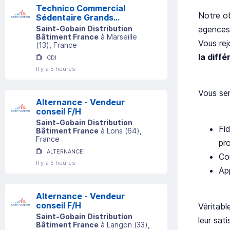
Technico Commercial
Notre ob
Sédentaire Grands
Comptes (h/f)
agences
Saint-Gobain Distribution
Bâtiment France
à
Marseille
Vous rej
(
13
)
, France
la diff
CDI
Il y a 5 heures
Vous ser
Alternance - Vendeur
conseil F/H
Saint-Gobain Distribution
Fid
Bâtiment France
à
Lons
(
64
)
,
France
pr
ALTERNANCE
Co
Il y a 5 heures
App
Alternance - Vendeur
conseil F/H
Véritabl
Saint-Gobain Distribution
leur sati
Bâtiment France
à
Langon
(
33
)
,