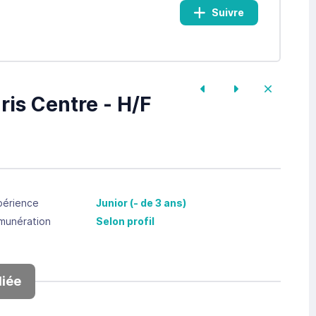
Suivre
ris Centre - H/F
périence
Junior (- de 3 ans)
munération
Selon profil
iée