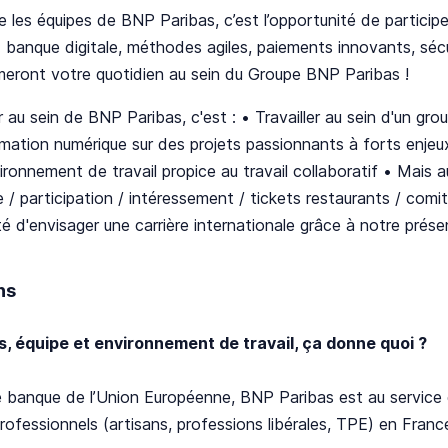
e les équipes de BNP Paribas, c’est l’opportunité de partic
 banque digitale, méthodes agiles, paiements innovants, sécu
meront votre quotidien au sein du Groupe BNP Paribas !
er au sein de BNP Paribas, c'est : • Travailler au sein d'un gr
mation numérique sur des projets passionnants à forts enjeux
ironnement de travail propice au travail collaboratif • Mais 
e / participation / intéressement / tickets restaurants / comi
ité d'envisager une carrière internationale grâce à notre pré
ns
s, équipe et environnement de travail, ça donne quoi ?
 banque de l’Union Européenne, BNP Paribas est au service de
professionnels (artisans, professions libérales, TPE) en Franc