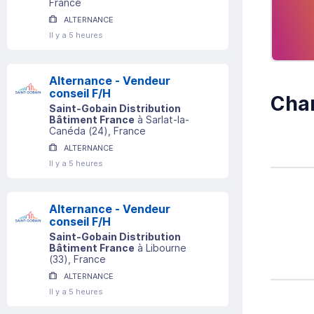
France
ALTERNANCE
Il y a 5 heures
Alternance - Vendeur
conseil F/H
Char
Saint-Gobain Distribution
Bâtiment France
à
Sarlat-la-
Canéda
(
24
)
, France
ALTERNANCE
Il y a 5 heures
Alternance - Vendeur
conseil F/H
Saint-Gobain Distribution
Bâtiment France
à
Libourne
(
33
)
, France
ALTERNANCE
Il y a 5 heures