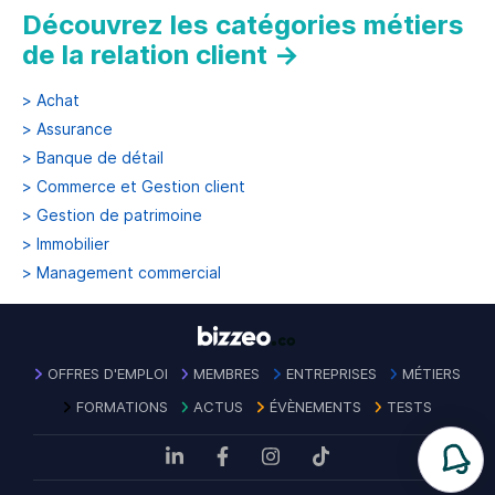
Découvrez les catégories métiers
de la relation client
→
>
Achat
>
Assurance
>
Banque de détail
>
Commerce et Gestion client
>
Gestion de patrimoine
>
Immobilier
>
Management commercial
OFFRES D'EMPLOI
MEMBRES
ENTREPRISES
MÉTIERS
FORMATIONS
ACTUS
ÉVÈNEMENTS
TESTS