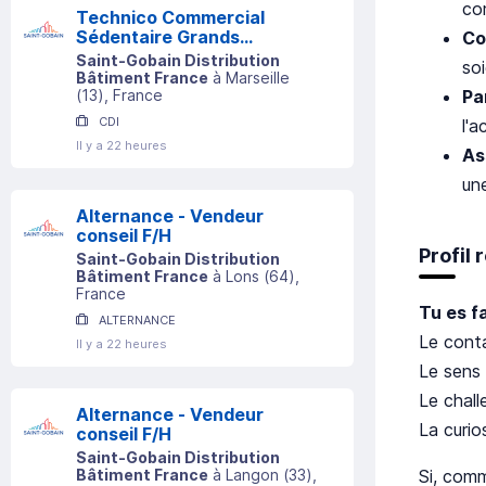
co
Technico Commercial
Sédentaire Grands
Co
Comptes (h/f)
Saint-Gobain Distribution
so
Bâtiment France
à
Marseille
Pa
(
13
)
, France
CDI
l'a
Il y a 22 heures
As
un
Alternance - Vendeur
conseil F/H
Profil
Saint-Gobain Distribution
Bâtiment France
à
Lons
(
64
)
,
France
Tu es fa
ALTERNANCE
Le conta
Il y a 22 heures
Le sens 
Le chall
Alternance - Vendeur
La curio
conseil F/H
Saint-Gobain Distribution
Si, com
Bâtiment France
à
Langon
(
33
)
,