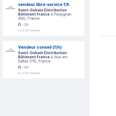
vendeur libre-service f/h
Saint-Gobain Distribution
Bâtiment France
à
Perpignan
(
66
)
, France
CDI
Il y a 22 heures
Vendeur conseil (f/h)
Saint-Gobain Distribution
Bâtiment France
à
Viuz-en-
Sallaz
(
74
)
, France
CDI
Il y a 22 heures