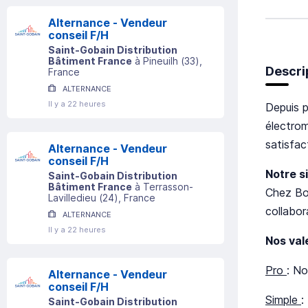
Alternance - Vendeur
conseil F/H
Saint-Gobain Distribution
Bâtiment France
à
Pineuilh
(
33
)
,
Descri
France
ALTERNANCE
Il y a 22 heures
Depuis p
électrom
satisfact
Alternance - Vendeur
conseil F/H
Notre s
Saint-Gobain Distribution
Bâtiment France
à
Terrasson-
Chez Bou
Lavilledieu
(
24
)
, France
collabor
ALTERNANCE
Il y a 22 heures
Nos val
Pro
: No
Alternance - Vendeur
conseil F/H
Simple
:
Saint-Gobain Distribution