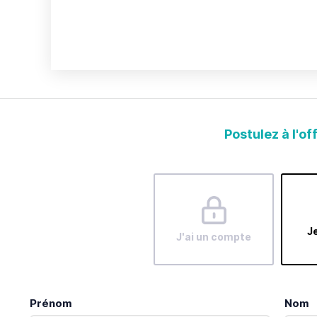
Postulez à l'of
Je
J'ai un compte
Prénom
Nom