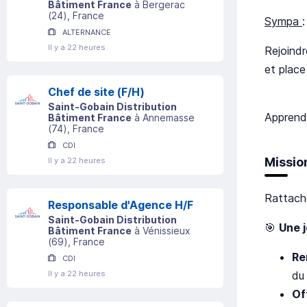
Bâtiment France
à
Bergerac
(
24
)
, France
Sympa
ALTERNANCE
Il y a 22 heures
Rejoindr
et place
Chef de site (F/H)
Saint-Gobain Distribution
Apprendr
Bâtiment France
à
Annemasse
(
74
)
, France
CDI
Missio
Il y a 22 heures
Rattaché
Responsable d'Agence H/F
Saint-Gobain Distribution
🎯
Une 
Bâtiment France
à
Vénissieux
(
69
)
, France
Re
CDI
du 
Il y a 22 heures
Of