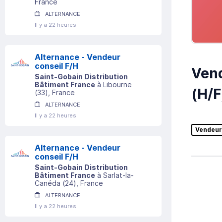
France
ALTERNANCE
Il y a 22 heures
Alternance - Vendeur
conseil F/H
Vend
Saint-Gobain Distribution
Bâtiment France
à
Libourne
(H/F
(
33
)
, France
ALTERNANCE
Il y a 22 heures
Vendeur
Alternance - Vendeur
conseil F/H
Saint-Gobain Distribution
Bâtiment France
à
Sarlat-la-
Canéda
(
24
)
, France
ALTERNANCE
Il y a 22 heures