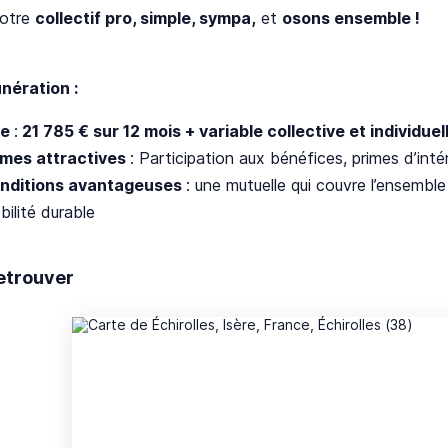
notre
collectif pro, simple, sympa,
et
osons ensemble !
nération :
xe
:
21 785 € sur 12 mois + variable collective et individue
imes attractives
: Participation aux bénéfices, primes d’inté
nditions avantageuses
: une mutuelle qui couvre l’ensembl
ilité durable
etrouver