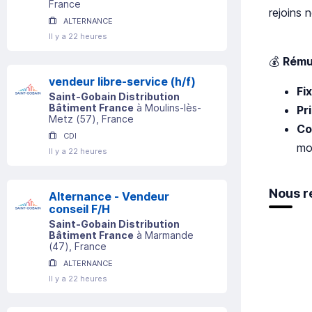
France
rejoins 
ALTERNANCE
Il y a 22 heures
💰
Rému
vendeur libre-service (h/f)
Fi
Saint-Gobain Distribution
Bâtiment France
à
Moulins-lès-
Pr
Metz
(
57
)
, France
Co
CDI
mob
Il y a 22 heures
Nous r
Alternance - Vendeur
conseil F/H
Saint-Gobain Distribution
Bâtiment France
à
Marmande
(
47
)
, France
ALTERNANCE
Il y a 22 heures