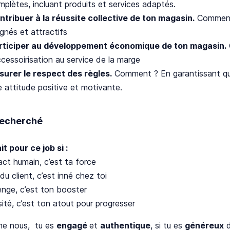
mplètes, incluant produits et services adaptés.
ntribuer à la réussite collective de ton magasin.
Comment 
ignés et attractifs
rticiper au développement économique de ton magasin.
ccessoirisation au service de la marge
surer le respect des règles.
Comment ? En garantissant qu
e attitude positive et motivante.
 recherché
it pour ce job si :
ct humain, c’est ta force
du client, c’est inné chez toi
enge, c’est ton booster
sité, c’est ton atout pour progresser
me nous, tu es
engagé
et
authentique
, si tu es
généreux
d