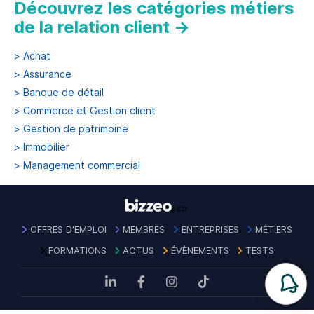
Découvrez les catégories métiers
de la relation client
→
>
Achat
>
Assurance
>
Banque de détail
>
Commerce et Gestion client
>
Gestion de patrimoine
>
Immobilier
>
Management commercial
OFFRES D'EMPLOI
MEMBRES
ENTREPRISES
MÉTIERS
FORMATIONS
ACTUS
ÉVÈNEMENTS
TESTS