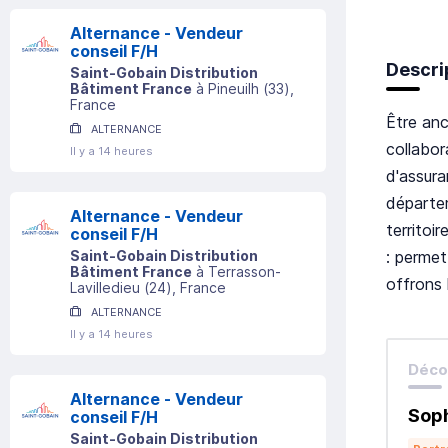
Alternance - Vendeur
conseil F/H
Descri
Saint-Gobain Distribution
Bâtiment France
à
Pineuilh
(
33
)
,
France
Être anc
ALTERNANCE
collabo
Il y a 14 heures
d'assura
départe
Alternance - Vendeur
territoi
conseil F/H
: permet
Saint-Gobain Distribution
Bâtiment France
à
Terrasson-
offrons 
Lavilledieu
(
24
)
, France
ALTERNANCE
Il y a 14 heures
Décou
Alternance - Vendeur
Soph
conseil F/H
Saint-Gobain Distribution