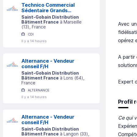
Technico Commercial
Sédentaire Grands
Comptes (h/f)
Saint-Gobain Distribution
Bâtiment France
à
Marseille
Avec un
(
13
)
, France
fidélisa
CDI
opérez e
Il y a 14 heures
A partir
Alternance - Vendeur
solution
conseil F/H
Saint-Gobain Distribution
Bâtiment France
à
Lons
(
64
)
,
Expert d
France
ALTERNANCE
Il y a 14 heures
Profil
Alternance - Vendeur
Ce qui v
conseil F/H
Expérie
Saint-Gobain Distribution
Compéten
Bâtiment France
à
Langon
(
33
)
,