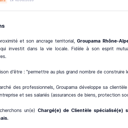
Le 18/06/2026
aits
ns
roximité et son ancrage territorial,
Groupama Rhône-Alp
qui investit dans la vie locale. Fidèle à son esprit mut
res.
ison d'être : "permettre au plus grand nombre de construire l
arché des professionnels, Groupama développe sa clientèle g
ntreprise et ses salariés (assurances de biens, protection so
cherchons un(e)
Chargé(e) de Clientèle spécialisé(e) 
ais.