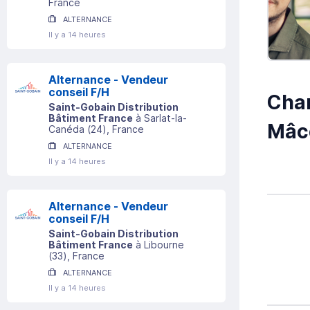
France
ALTERNANCE
Il y a 14 heures
Alternance - Vendeur
conseil F/H
Char
Saint-Gobain Distribution
Bâtiment France
à
Sarlat-la-
Mâco
Canéda
(
24
)
, France
ALTERNANCE
Il y a 14 heures
Alternance - Vendeur
conseil F/H
Saint-Gobain Distribution
Bâtiment France
à
Libourne
(
33
)
, France
ALTERNANCE
Il y a 14 heures