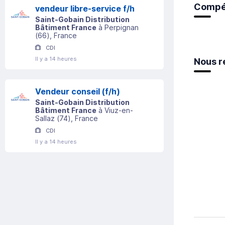
Compé
vendeur libre-service f/h
Saint-Gobain Distribution
Bâtiment France
à
Perpignan
(
66
)
, France
CDI
Il y a 14 heures
Nous r
Vendeur conseil (f/h)
Saint-Gobain Distribution
Bâtiment France
à
Viuz-en-
Sallaz
(
74
)
, France
CDI
Il y a 14 heures