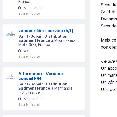
France
Sens du 
ALTERNANCE
Goût du 
Il y a 14 heures
Dynamis
Sens de 
vendeur libre-service (h/f)
Saint-Gobain Distribution
Mais ce 
Bâtiment France
à
Moulins-lès-
Metz
(
57
)
, France
nos clie
CDI
Il y a 14 heures
Ce que 
Un acco
Alternance - Vendeur
Un mana
conseil F/H
Un véhic
Saint-Gobain Distribution
Bâtiment France
à
Marmande
Une poli
(
47
)
, France
ALTERNANCE
Il y a 14 heures