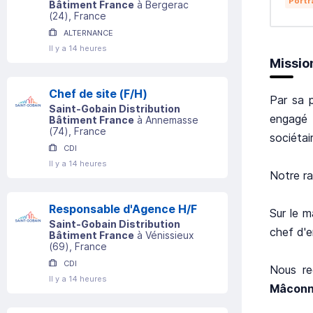
Portr
Bâtiment France
à
Bergerac
(
24
)
, France
ALTERNANCE
Il y a 14 heures
Missio
Chef de site (F/H)
Par sa p
Saint-Gobain Distribution
engagé 
Bâtiment France
à
Annemasse
(
74
)
, France
sociétai
CDI
Il y a 14 heures
Notre ra
Responsable d'Agence H/F
Sur le m
Saint-Gobain Distribution
chef d'e
Bâtiment France
à
Vénissieux
(
69
)
, France
CDI
Nous re
Il y a 14 heures
Mâconn