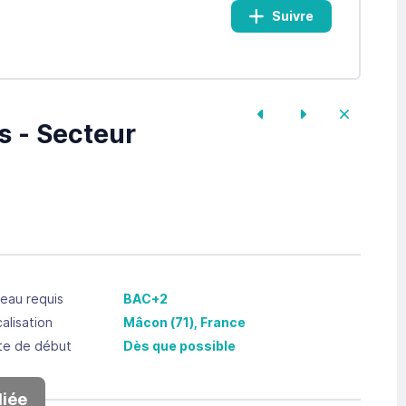
Suivre
s - Secteur
eau requis
BAC+2
alisation
Mâcon
(71),
France
te de début
Dès que possible
iée