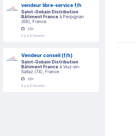
vendeur libre-service f/h
Saint-Gobain Distribution
Bâtiment France
à
Perpignan
(
66
)
, France
CDI
Il y a 5 heures
Vendeur conseil (f/h)
Saint-Gobain Distribution
Bâtiment France
à
Viuz-en-
Sallaz
(
74
)
, France
CDI
Il y a 5 heures