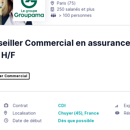
Paris
(75)
250 salariés et plus
> 100 personnes
eiller Commercial en assuranc
 H/F
ler Commercial
Contrat
CDI
Ex
Localisation
Chuyer
(45),
France
Ré
Date de début
Dès que possible