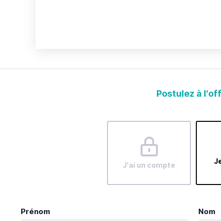
Postulez à l'of
Je
J'ai un compte
Prénom
Nom