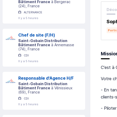
Bâtiment France
à
Bergerac
(
24
)
, France
Décou
ALTERNANCE
Il y a 5 heures
Soph
Portr
Chef de site (F/H)
Saint-Gobain Distribution
Bâtiment France
à
Annemasse
(
74
)
, France
Missio
CDI
Il y a 5 heures
C'est à 
Responsable d'Agence H/F
Votre ch
Saint-Gobain Distribution
Bâtiment France
à
Vénissieux
- En tan
(
69
)
, France
clients-
CDI
Il y a 5 heures
- Pilote