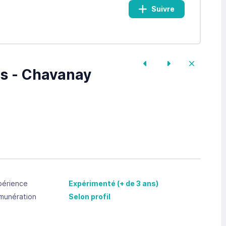
Suivre
es - Chavanay
périence
Expérimenté (+ de 3 ans)
munération
Selon profil