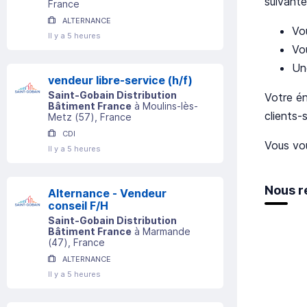
suivante
France
ALTERNANCE
Vou
Il y a 5 heures
Vo
Un
vendeur libre-service (h/f)
Saint-Gobain Distribution
Votre én
Bâtiment France
à
Moulins-lès-
clients-
Metz
(
57
)
, France
CDI
Vous vou
Il y a 5 heures
Nous r
Alternance - Vendeur
conseil F/H
Saint-Gobain Distribution
Bâtiment France
à
Marmande
(
47
)
, France
ALTERNANCE
Il y a 5 heures