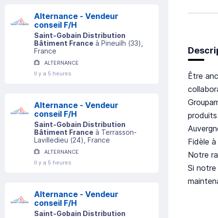
Alternance - Vendeur
conseil F/H
Saint-Gobain Distribution
Bâtiment France
à
Pineuilh
(
33
)
,
Descri
France
ALTERNANCE
Il y a 5 heures
Être anc
collabo
Groupam
Alternance - Vendeur
conseil F/H
produits
Saint-Gobain Distribution
Auvergne
Bâtiment France
à
Terrasson-
Lavilledieu
(
24
)
, France
Fidèle à
ALTERNANCE
Notre ra
Il y a 5 heures
Si notre
maintena
Alternance - Vendeur
conseil F/H
Saint-Gobain Distribution