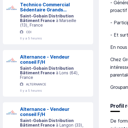
- Génére
Technico Commercial
Sédentaire Grands
proactif 
Comptes (h/f)
Saint-Gobain Distribution
Bâtiment France
à
Marseille
- Partic
(
13
)
, France
CDI
- Et sur
Il y a 5 heures
En nous 
Alternance - Vendeur
Chez Gro
conseil F/H
intéress
Saint-Gobain Distribution
Bâtiment France
à
Lons
(
64
)
,
parental
France
ALTERNANCE
Groupama
Il y a 5 heures
Profil
Alternance - Vendeur
conseil F/H
De form
Saint-Gobain Distribution
Bâtiment France
à
Langon
(
33
)
,