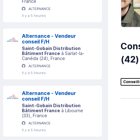
France
ALTERNANCE
Il y a 5 heures
Alternance - Vendeur
conseil F/H
Cons
Saint-Gobain Distribution
Bâtiment France
à
Sarlat-la-
(42)
Canéda
(
24
)
, France
ALTERNANCE
Il y a 5 heures
Conseil
Alternance - Vendeur
conseil F/H
Saint-Gobain Distribution
Bâtiment France
à
Libourne
(
33
)
, France
ALTERNANCE
Il y a 5 heures