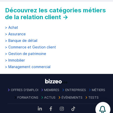
Découvrez les catégories métiers
de la relation client
→
>
Achat
>
Assurance
>
Banque de détail
>
Commerce et Gestion client
>
Gestion de patrimoine
>
Immobilier
>
Management commercial
OFFRES D'EMPLOI
MEMBRES
ENTREPRISES
MÉTIERS
FORMATIONS
ACTUS
ÉVÈNEMENTS
TESTS