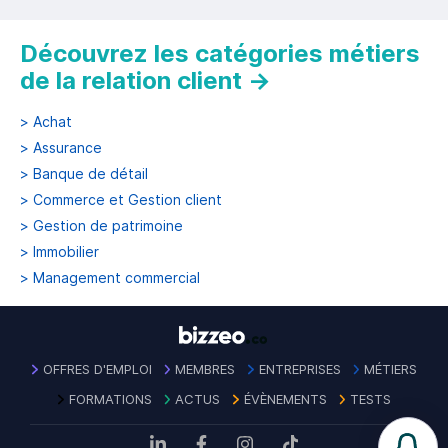
Découvrez les catégories métiers
de la relation client
→
>
Achat
>
Assurance
>
Banque de détail
>
Commerce et Gestion client
>
Gestion de patrimoine
>
Immobilier
>
Management commercial
OFFRES D'EMPLOI
MEMBRES
ENTREPRISES
MÉTIERS
FORMATIONS
ACTUS
ÉVÈNEMENTS
TESTS