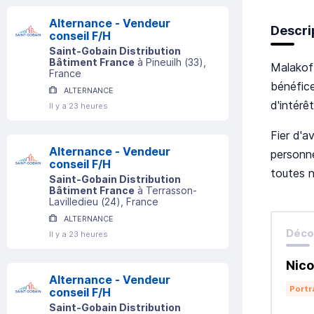
Alternance - Vendeur
Descri
conseil F/H
Saint-Gobain Distribution
Bâtiment France
à
Pineuilh
(
33
)
,
Malakoff
France
bénéfice
ALTERNANCE
d'intérê
Il y a 23 heures
Fier d'a
Alternance - Vendeur
personn
conseil F/H
toutes n
Saint-Gobain Distribution
Bâtiment France
à
Terrasson-
Lavilledieu
(
24
)
, France
ALTERNANCE
Décou
Il y a 23 heures
Nico
Alternance - Vendeur
Portr
conseil F/H
Saint-Gobain Distribution