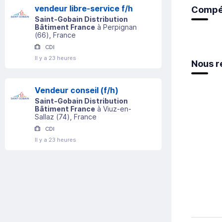
vendeur libre-service f/h
Compé
Saint-Gobain Distribution
Bâtiment France
à
Perpignan
(
66
)
, France
CDI
Il y a 23 heures
Nous r
Vendeur conseil (f/h)
Saint-Gobain Distribution
Bâtiment France
à
Viuz-en-
Sallaz
(
74
)
, France
CDI
Il y a 23 heures