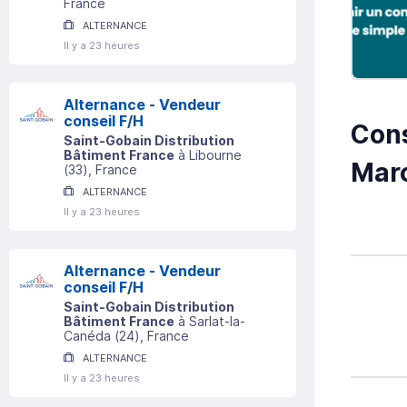
France
ALTERNANCE
Il y a 23 heures
Alternance - Vendeur
conseil F/H
Cons
Saint-Gobain Distribution
Bâtiment France
à
Libourne
Marc
(
33
)
, France
ALTERNANCE
Il y a 23 heures
Alternance - Vendeur
conseil F/H
Saint-Gobain Distribution
Bâtiment France
à
Sarlat-la-
Canéda
(
24
)
, France
ALTERNANCE
Il y a 23 heures