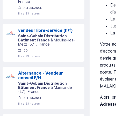
France
De
ALTERNANCE
d’
Il y a 23 heures
Le 
Ju
vendeur libre-service (h/f)
La 
Saint-Gobain Distribution
Bâtiment France
à
Moulins-lès-
Votre a
Metz
(
57
)
, France
d’accomp
CDI
Il y a 23 heures
demie qu
produits
poste. T
Alternance - Vendeur
conseil F/H
évoluer 
Saint-Gobain Distribution
MALAK
Bâtiment France
à
Marmande
(
47
)
, France
Alors, p
ALTERNANCE
Adresse
Il y a 23 heures