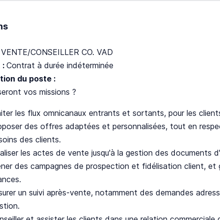
ns
:
VENTE/CONSEILLER CO. VAD
 :
Contrat à durée indéterminée
tion du poste :
seront vos missions ?
iter les flux omnicanaux entrants et sortants, pour les clien
oposer des offres adaptées et personnalisées, tout en respec
oins des clients.
naliser les actes de vente jusqu'à la gestion des documents d
ner des campagnes de prospection et fidélisation client, et g
ances.
surer un suivi après-vente, notamment des demandes adressé
stion.
seiller et assister les clients dans une relation commerciale 