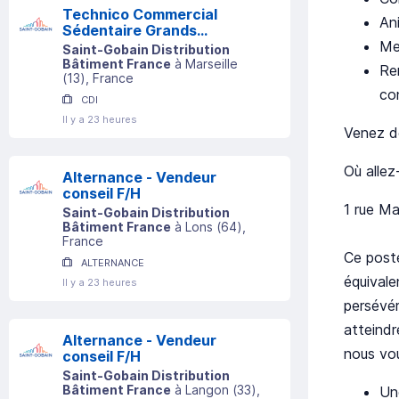
Technico Commercial
An
Sédentaire Grands
Met
Comptes (h/f)
Saint-Gobain Distribution
Bâtiment France
à
Marseille
Rem
(
13
)
, France
con
CDI
Il y a 23 heures
Venez dé
Où allez
Alternance - Vendeur
conseil F/H
1 rue M
Saint-Gobain Distribution
Bâtiment France
à
Lons
(
64
)
,
France
Ce poste
ALTERNANCE
équivale
Il y a 23 heures
persévér
atteindr
Alternance - Vendeur
nous vou
conseil F/H
Saint-Gobain Distribution
Bâtiment France
à
Langon
(
33
)
,
Un