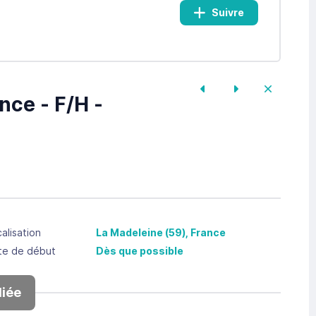
Suivre
nce - F/H -
alisation
La Madeleine
(59),
France
te de début
Dès que possible
iée