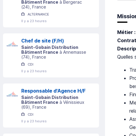
Bâtiment France
à
Bergerac
(
24
)
, France
ALTERNANCE
Missio
Il y a 23 heures
Métier 
Contrat
Chef de site (F/H)
Saint-Gobain Distribution
Descrip
Bâtiment France
à
Annemasse
Quelles 
(
74
)
, France
CDI
Tra
Il y a 23 heures
Pr
bes
Responsable d'Agence H/F
Fi
Saint-Gobain Distribution
Me
Bâtiment France
à
Vénissieux
(
69
)
, France
rel
CDI
As
Il y a 23 heures
Ge
Con