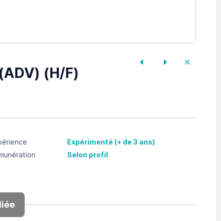
 (ADV) (H/F)
périence
Expérimenté (+ de 3 ans)
munération
Selon profil
iée