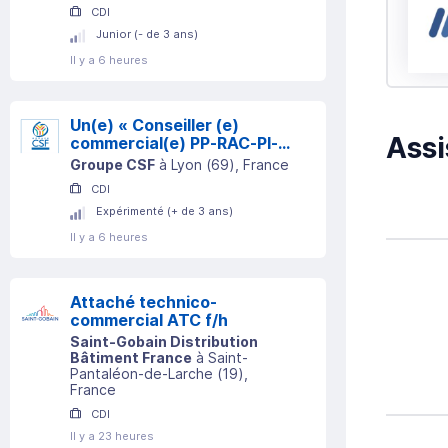
CDI
Junior (- de 3 ans)
Il y a 6 heures
Un(e) « Conseiller (e)
Assi
commercial(e) PP-RAC-PI-
ADE »
Groupe CSF
à
Lyon
(
69
)
, France
CDI
Expérimenté (+ de 3 ans)
Il y a 6 heures
Attaché technico-
commercial ATC f/h
Saint-Gobain Distribution
Bâtiment France
à
Saint-
Pantaléon-de-Larche
(
19
)
,
France
CDI
Il y a 23 heures