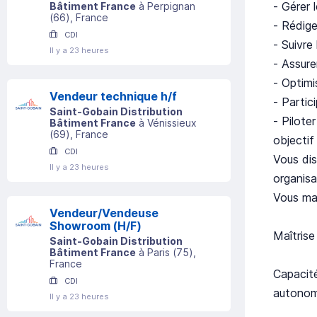
- Gérer 
Bâtiment France
à
Perpignan
(
66
)
, France
- Rédige
CDI
- Suivre
Il y a 23 heures
- Assure
- Optimi
Vendeur technique h/f
- Partic
Saint-Gobain Distribution
- Pilote
Bâtiment France
à
Vénissieux
(
69
)
, France
objectif
CDI
Vous dis
Il y a 23 heures
organisa
Vous maî
Vendeur/Vendeuse
Showroom (H/F)
Maîtrise
Saint-Gobain Distribution
Bâtiment France
à
Paris
(
75
)
,
France
Capacité
CDI
autonomi
Il y a 23 heures