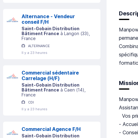
Descri
Alternance - Vendeur
conseil F/H
Saint-Gobain Distribution
Manpowe
Bâtiment France
à
Langon
(
33
)
,
permane
France
Combina
ALTERNANCE
Il y a 23 heures
spécifiq
formatio
Commercial sédentaire
Carrelage (H/F)
Missio
Saint-Gobain Distribution
Bâtiment France
à
Caen
(
14
)
,
France
Manpowe
CDI
Assistan
Il y a 23 heures
Vos prin
- Accueil
Commercial Agence F/H
- Consei
Saint-Gobain Distribution