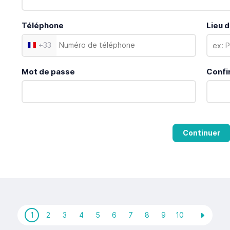
Téléphone
Lieu d
+
33
Mot de passe
Confi
Continuer
1
2
3
4
5
6
7
8
9
10