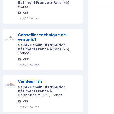
Bâtiment France
à
Paris
(
75
)
,
France
CDI
Il y a 23 heures
Conseiller technique de
vente h/f
Saint-Gobain Distribution
Bâtiment France
à
Paris
(
75
)
,
France
CDD
Il y a 23 heures
Vendeur f/h
Saint-Gobain Distribution
Bâtiment France
à
Geispolsheim
(
67
)
, France
CDI
Il y a 23 heures