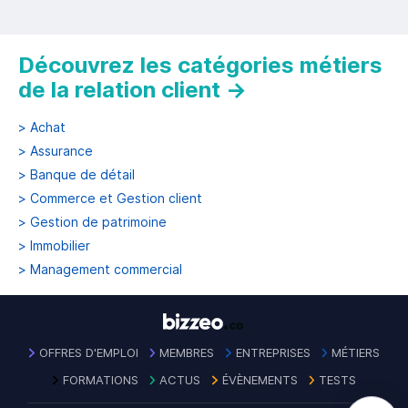
Découvrez les catégories métiers
de la relation client
→
>
Achat
>
Assurance
>
Banque de détail
>
Commerce et Gestion client
>
Gestion de patrimoine
>
Immobilier
>
Management commercial
OFFRES D'EMPLOI
MEMBRES
ENTREPRISES
MÉTIERS
FORMATIONS
ACTUS
ÉVÈNEMENTS
TESTS