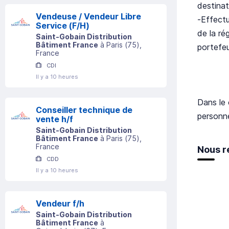
destinat
Vendeuse / Vendeur Libre
-Effectu
Service (F/H)
de la ré
Saint-Gobain Distribution
Bâtiment France
à
Paris
(
75
)
,
portefeu
France
CDI
Il y a 10 heures
Dans le 
Conseiller technique de
personn
vente h/f
Saint-Gobain Distribution
Bâtiment France
à
Paris
(
75
)
,
France
Nous r
CDD
Il y a 10 heures
Vendeur f/h
Saint-Gobain Distribution
Bâtiment France
à