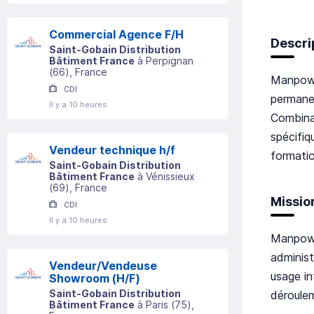
Commercial Agence F/H
Descri
Saint-Gobain Distribution
Bâtiment France
à
Perpignan
(
66
)
, France
Manpowe
CDI
permane
Il y a 10 heures
Combina
spécifiq
Vendeur technique h/f
formatio
Saint-Gobain Distribution
Bâtiment France
à
Vénissieux
(
69
)
, France
Missio
CDI
Il y a 10 heures
Manpower
adminis
Vendeur/Vendeuse
usage in
Showroom (H/F)
Saint-Gobain Distribution
déroulem
Bâtiment France
à
Paris
(
75
)
,