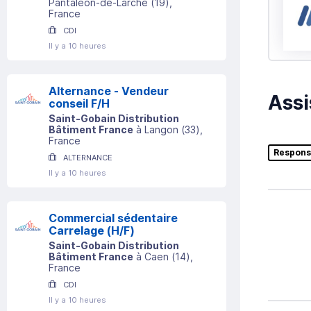
Pantaléon-de-Larche
(
19
)
,
France
CDI
Il y a 10 heures
Alternance - Vendeur
Assi
conseil F/H
Saint-Gobain Distribution
Bâtiment France
à
Langon
(
33
)
,
France
Respons
ALTERNANCE
Il y a 10 heures
Commercial sédentaire
Carrelage (H/F)
Saint-Gobain Distribution
Bâtiment France
à
Caen
(
14
)
,
France
CDI
Il y a 10 heures