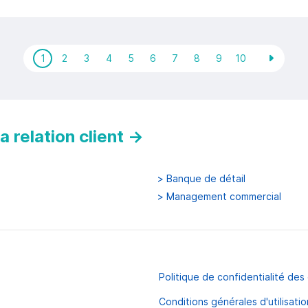
1
2
3
4
5
6
7
8
9
10
 relation client
→
>
Banque de détail
>
Management commercial
Politique de confidentialité de
Conditions générales d'utilisatio