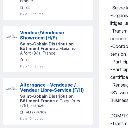
France
-Suivre 
CDI
Il y a 10 heures
-Organis
litiges j
-Transme
Vendeur/Vendeuse
Showroom (H/F)
concern
Saint-Gobain Distribution
-Coordon
Bâtiment France
à
Maisons-
Alfort
(
94
)
, France
tension
CDI
-Partici
Il y a 10 heures
-Particip
certific
-Renseig
Alternance - Vendeuse /
Vendeur Libre-Service (F/H)
-S'assur
Saint-Gobain Distribution
Business
Bâtiment France
à
Coignières
(
78
)
, France
ALTERNANCE
DOM/T
Il y a 10 heures
-Transme