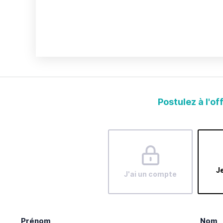
Postulez à l'of
Je
J'ai un compte
Prénom
Nom