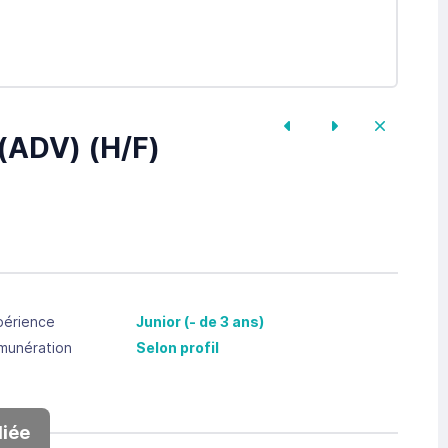
 (ADV) (H/F)
périence
Junior (- de 3 ans)
munération
Selon profil
iée