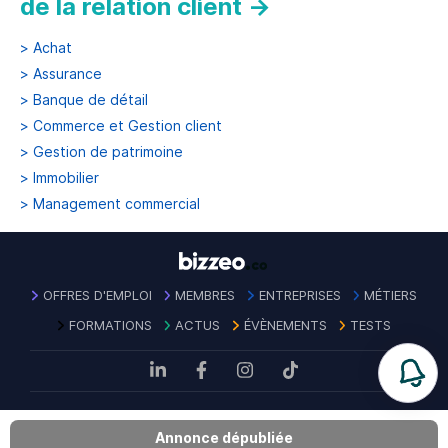
de la relation client
→
>
Achat
>
Assurance
>
Banque de détail
>
Commerce et Gestion client
>
Gestion de patrimoine
>
Immobilier
>
Management commercial
OFFRES D'EMPLOI
MEMBRES
ENTREPRISES
MÉTIERS
FORMATIONS
ACTUS
ÉVÈNEMENTS
TESTS
Mentions
Politique de confidentialité des
Contact
|
|
CGU
|
Annonce dépubliée
légales
données