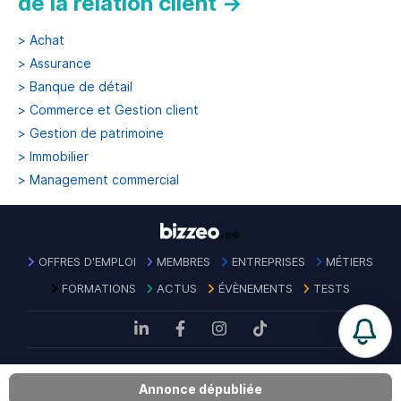
de la relation client
→
>
Achat
>
Assurance
>
Banque de détail
>
Commerce et Gestion client
>
Gestion de patrimoine
>
Immobilier
>
Management commercial
OFFRES D'EMPLOI
MEMBRES
ENTREPRISES
MÉTIERS
FORMATIONS
ACTUS
ÉVÈNEMENTS
TESTS
Mentions
Politique de confidentialité des
Contact
|
|
CGU
|
Annonce dépubliée
légales
données