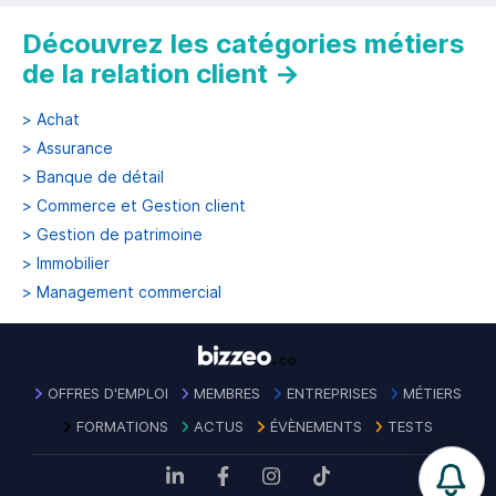
Découvrez les catégories métiers
de la relation client
→
>
Achat
>
Assurance
>
Banque de détail
>
Commerce et Gestion client
>
Gestion de patrimoine
>
Immobilier
>
Management commercial
OFFRES D'EMPLOI
MEMBRES
ENTREPRISES
MÉTIERS
FORMATIONS
ACTUS
ÉVÈNEMENTS
TESTS