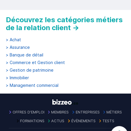
Découvrez les catégories métiers
de la relation client
→
>
Achat
>
Assurance
>
Banque de détail
>
Commerce et Gestion client
>
Gestion de patrimoine
>
Immobilier
>
Management commercial
OFFRES D'EMPLOI
MEMBRES
ENTREPRISES
MÉTIERS
FORMATIONS
ACTUS
ÉVÈNEMENTS
TESTS