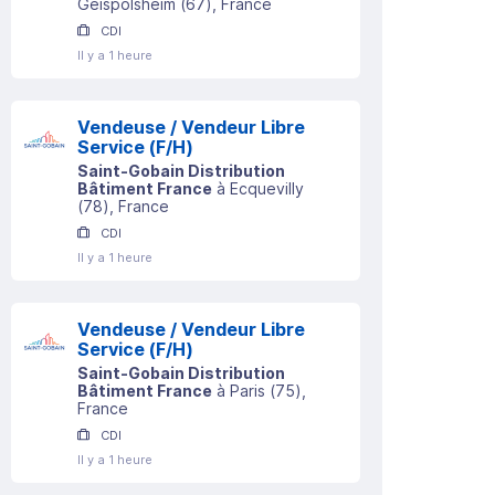
Geispolsheim
(
67
)
, France
CDI
Il y a 1 heure
Vendeuse / Vendeur Libre
Service (F/H)
Saint-Gobain Distribution
Bâtiment France
à
Ecquevilly
(
78
)
, France
CDI
Il y a 1 heure
Vendeuse / Vendeur Libre
Service (F/H)
Saint-Gobain Distribution
Bâtiment France
à
Paris
(
75
)
,
France
CDI
Il y a 1 heure