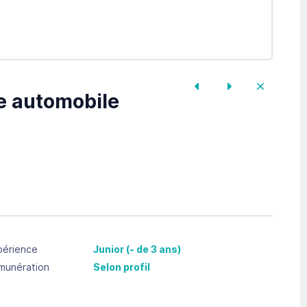
re automobile
périence
Junior (- de 3 ans)
munération
Selon profil