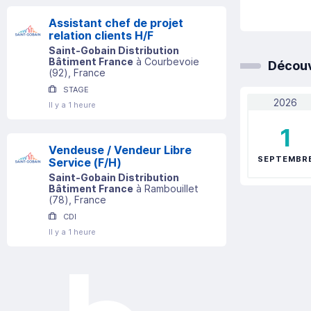
Assistant chef de projet
relation clients H/F
Saint-Gobain Distribution
Bâtiment France
à
Courbevoie
Découv
(
92
)
, France
STAGE
2026
Il y a 1 heure
1
Vendeuse / Vendeur Libre
SEPTEMBR
Service (F/H)
Saint-Gobain Distribution
Bâtiment France
à
Rambouillet
(
78
)
, France
CDI
Il y a 1 heure