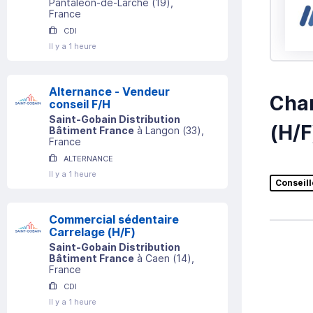
Pantaléon-de-Larche
(
19
)
,
France
CDI
Il y a 1 heure
Alternance - Vendeur
Char
conseil F/H
Saint-Gobain Distribution
(H/F
Bâtiment France
à
Langon
(
33
)
,
France
ALTERNANCE
Il y a 1 heure
Conseill
Commercial sédentaire
Carrelage (H/F)
Saint-Gobain Distribution
Bâtiment France
à
Caen
(
14
)
,
France
CDI
Il y a 1 heure