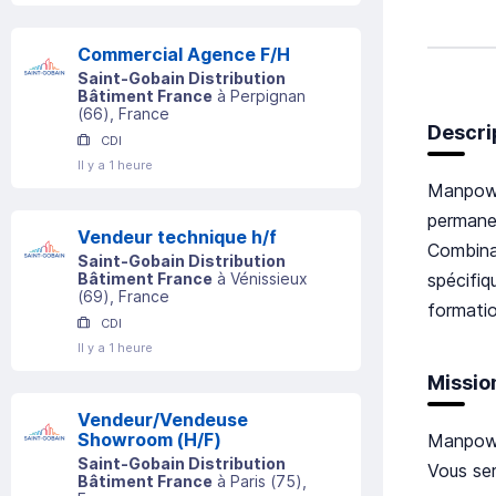
Commercial Agence F/H
Saint-Gobain Distribution
Bâtiment France
à
Perpignan
(
66
)
, France
Descri
CDI
Il y a 1 heure
Manpowe
permane
Vendeur technique h/f
Combina
Saint-Gobain Distribution
spécifiq
Bâtiment France
à
Vénissieux
(
69
)
, France
formatio
CDI
Il y a 1 heure
Missio
Vendeur/Vendeuse
Showroom (H/F)
Manpowe
Saint-Gobain Distribution
Vous ser
Bâtiment France
à
Paris
(
75
)
,