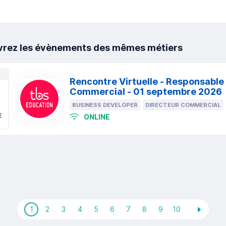
rez les évènements des mêmes métiers
Rencontre Virtuelle - Responsabl
Commercial - 01 septembre 2026
BUSINESS DEVELOPER
DIRECTEUR COMMERCIAL
E
ONLINE
1
2
3
4
5
6
7
8
9
10