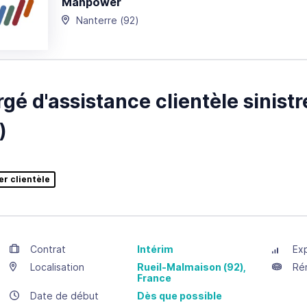
Manpower
Nanterre
(92)
gé d'assistance clientèle sinist
)
er clientèle
Contrat
Intérim
Ex
Localisation
Rueil-Malmaison
(92),
Ré
France
Date de début
Dès que possible