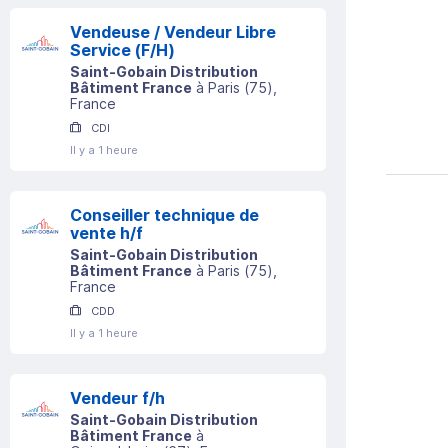
Vendeuse / Vendeur Libre
Service (F/H)
Saint-Gobain Distribution
Bâtiment France
à
Paris
(
75
)
,
France
CDI
Il y a 1 heure
Conseiller technique de
vente h/f
Saint-Gobain Distribution
Bâtiment France
à
Paris
(
75
)
,
France
CDD
Il y a 1 heure
Vendeur f/h
Saint-Gobain Distribution
Bâtiment France
à