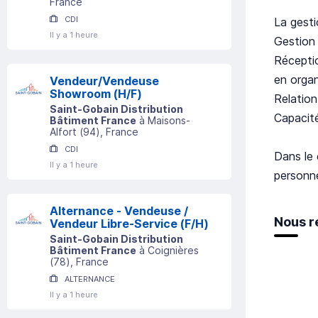
France
CDI
La gesti
Il y a 1 heure
Gestion 
Réceptio
en organ
Vendeur/Vendeuse
Showroom (H/F)
Relation
Saint-Gobain Distribution
Capacité
Bâtiment France
à
Maisons-
Alfort
(
94
)
, France
CDI
Dans le 
Il y a 1 heure
personn
Alternance - Vendeuse /
Nous r
Vendeur Libre-Service (F/H)
Saint-Gobain Distribution
Bâtiment France
à
Coignières
(
78
)
, France
ALTERNANCE
Il y a 1 heure