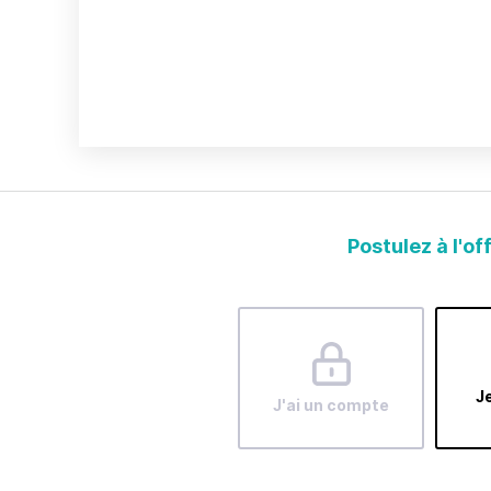
Postulez à l'of
Je
J'ai un compte