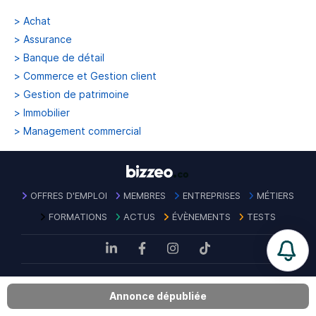
>
Achat
>
Assurance
>
Banque de détail
>
Commerce et Gestion client
>
Gestion de patrimoine
>
Immobilier
>
Management commercial
OFFRES D'EMPLOI
MEMBRES
ENTREPRISES
MÉTIERS
FORMATIONS
ACTUS
ÉVÈNEMENTS
TESTS
Mentions
Politique de confidentialité des
Contact
|
|
CGU
|
Annonce dépubliée
légales
données