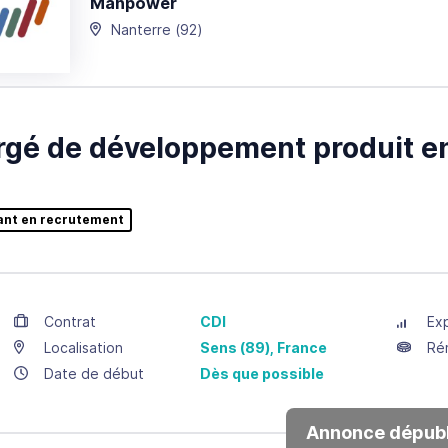
Manpower
Nanterre
(92)
gé de développement produit en
ant en recrutement
Contrat
CDI
Ex
Localisation
Sens
(89),
France
Ré
Date de début
Dès que possible
Annonce dépubl