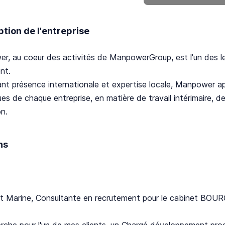
ption de l'entreprise
r, au coeur des activités de ManpowerGroup, est l'un des l
nt.
nt présence internationale et expertise locale, Manpower a
ues de chaque entreprise, en matière de travail intérimaire,
n.
ns
st Marine, Consultante en recrutement pour le cabinet B
rche pour l'un de mes clients, un Chargé développement pro