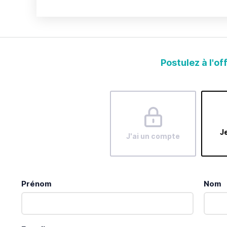
Postulez à l'of
Je
J'ai un compte
Prénom
Nom