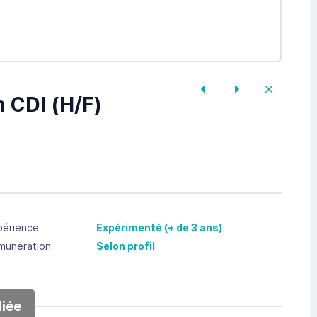
 CDI (H/F)
périence
Expérimenté (+ de 3 ans)
munération
Selon profil
iée