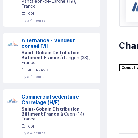
Pantaléon-de-Larche
(
19
)
,
France
CDI
Il y a 4 heures
Alternance - Vendeur
Char
conseil F/H
Saint-Gobain Distribution
Bâtiment France
à
Langon
(
33
)
,
France
Consult
ALTERNANCE
Il y a 4 heures
Commercial sédentaire
Carrelage (H/F)
Saint-Gobain Distribution
Bâtiment France
à
Caen
(
14
)
,
France
CDI
Il y a 4 heures