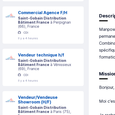
Commercial Agence F/H
Descri
Saint-Gobain Distribution
Bâtiment France
à
Perpignan
(
66
)
, France
Manpowe
CDI
permane
Il y a 4 heures
Combina
spécifiq
Vendeur technique h/f
formatio
Saint-Gobain Distribution
Bâtiment France
à
Vénissieux
(
69
)
, France
Missio
CDI
Il y a 4 heures
Bonjour,
Vendeur/Vendeuse
Moi c'e
Showroom (H/F)
Saint-Gobain Distribution
Bâtiment France
à
Paris
(
75
)
,
Je reche