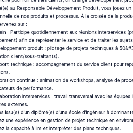
(e) au Responsable Développement Produit, vous jouez un rô
nnelle de nos produits et processus. À la croisée de la prod
ervenez sur :
rain : Participe quotidiennement aux réunions interservices (pro
ement) afin de représenter le service et de traiter les sujet
eloppement produit : pilotage de projets techniques à 50&#37
tion client/sous-traitants).
pport technique : accompagnement du service client pour ré
ions.
ioration continue : animation de workshops, analyse de proce
cateurs de performance.
laboration interservices : travail transversal avec les équipes 
res externes.
s issu(e) d'un diplômé(e) d'une école d'ingénieur à dominante
z une expérience en gestion de projet technique en environn
z la capacité à lire et interpréter des plans techniques.