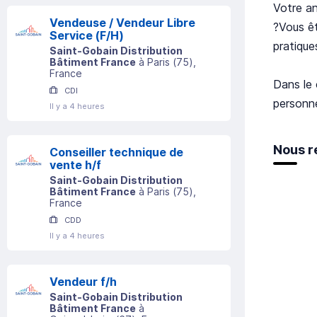
Votre an
Vendeuse / Vendeur Libre
?Vous êt
Service (F/H)
pratique
Saint-Gobain Distribution
Bâtiment France
à
Paris
(
75
)
,
France
Dans le 
CDI
personn
Il y a 4 heures
Nous r
Conseiller technique de
vente h/f
Saint-Gobain Distribution
Bâtiment France
à
Paris
(
75
)
,
France
CDD
Il y a 4 heures
Vendeur f/h
Saint-Gobain Distribution
Bâtiment France
à