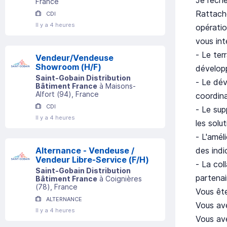
France
Rattaché
CDI
Il y a 4 heures
opératio
vous int
- Le ter
Vendeur/Vendeuse
Showroom (H/F)
développ
Saint-Gobain Distribution
- Le dév
Bâtiment France
à
Maisons-
Alfort
(
94
)
, France
coordina
CDI
- Le su
Il y a 4 heures
les solut
- L'amél
des indi
Alternance - Vendeuse /
Vendeur Libre-Service (F/H)
- La col
Saint-Gobain Distribution
partenai
Bâtiment France
à
Coignières
(
78
)
, France
Vous ête
ALTERNANCE
Vous ave
Il y a 4 heures
Vous ave